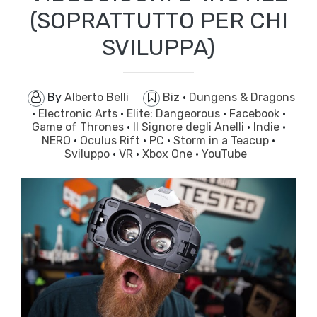
(SOPRATTUTTO PER CHI
SVILUPPA)
By
Alberto Belli
Biz
·
Dungens & Dragons
·
Electronic Arts
·
Elite: Dangeorous
·
Facebook
·
Game of Thrones
·
Il Signore degli Anelli
·
Indie
·
NERO
·
Oculus Rift
·
PC
·
Storm in a Teacup
·
Sviluppo
·
VR
·
Xbox One
·
YouTube