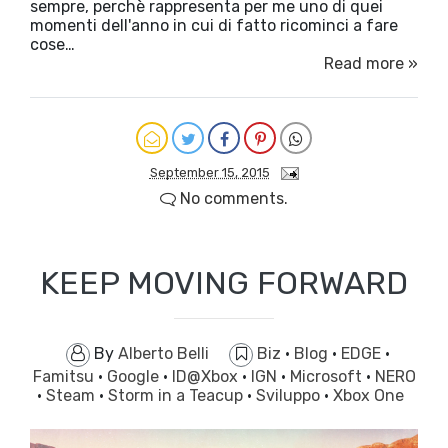
sempre, perchè rappresenta per me uno di quei
momenti dell'anno in cui di fatto ricominci a fare
cose…
Read more »
September 15, 2015
No comments.
KEEP MOVING FORWARD
By
Alberto Belli
Biz
·
Blog
·
EDGE
·
Famitsu
·
Google
·
ID@Xbox
·
IGN
·
Microsoft
·
NERO
·
Steam
·
Storm in a Teacup
·
Sviluppo
·
Xbox One