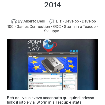
2014
By
Alberto Belli
Biz
·
Develop
·
Develop
100
·
Games Connection
·
GDC
·
Storm in a Teacup
·
Sviluppo
Beh dai, ve lo avevo accennato qui quindi adesso
linko il sito e via. Storm in a Teacup è stata