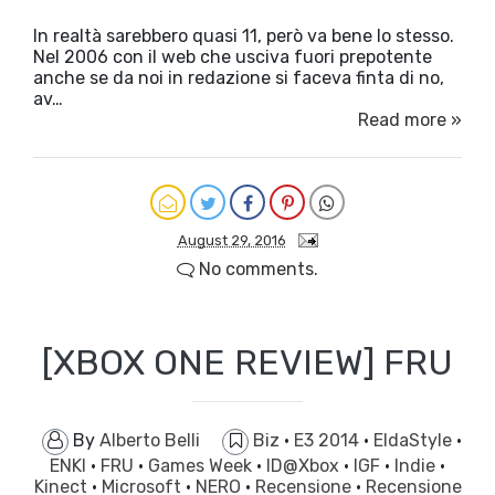
In realtà sarebbero quasi 11, però va bene lo stesso.
Nel 2006 con il web che usciva fuori prepotente
anche se da noi in redazione si faceva finta di no,
av…
Read more »
August 29, 2016
No comments.
[XBOX ONE REVIEW] FRU
By
Alberto Belli
Biz
·
E3 2014
·
EldaStyle
·
ENKI
·
FRU
·
Games Week
·
ID@Xbox
·
IGF
·
Indie
·
Kinect
·
Microsoft
·
NERO
·
Recensione
·
Recensione