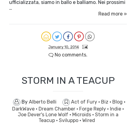
ufficializzata, siamo in ballo e balliamo. Nei prossimi
…
Read more »
January 10, 2014
No comments.
STORM IN A TEACUP
By
Alberto Belli
Act of Fury
·
Biz
·
Blog
·
DarkWave
·
Dream Chamber
·
Forge Reply
·
Indie
·
Joe Dever's Lone Wolf
·
Microids
·
Storm in a
Teacup
·
Sviluppo
·
Wired