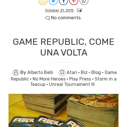
October 21, 2015
No comments.
GAME REPUBLIC, COME
UNA VOLTA
By
Alberto Belli
Atari
·
Biz
·
Blog
·
Game
Republic
·
No More Heroes
·
Play Press
·
Storm in a
Teacup
·
Unreal Tournament III