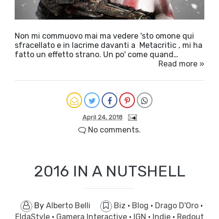
Non mi commuovo mai ma vedere 'sto omone qui
sfracellato e in lacrime davanti a Metacritic , mi ha
fatto un effetto strano. Un po' come quand…
Read more »
April 24, 2018
No comments.
2016 IN A NUTSHELL
By
Alberto Belli
Biz
·
Blog
·
Drago D'Oro
·
EldaStyle
·
Gamera Interactive
·
IGN
·
Indie
·
Redout