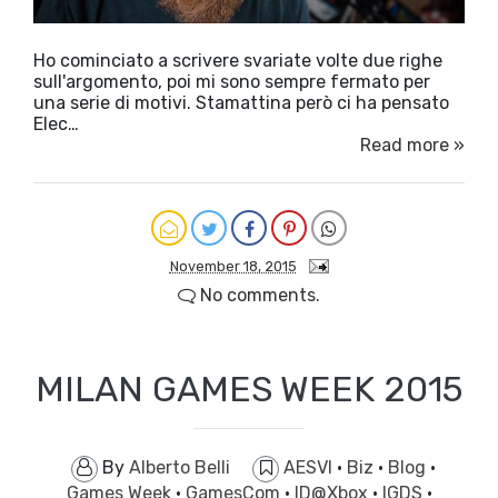
Ho cominciato a scrivere svariate volte due righe
sull'argomento, poi mi sono sempre fermato per
una serie di motivi. Stamattina però ci ha pensato
Elec…
Read more »
November 18, 2015
No comments.
MILAN GAMES WEEK 2015
By
Alberto Belli
AESVI
·
Biz
·
Blog
·
Games Week
·
GamesCom
·
ID@Xbox
·
IGDS
·