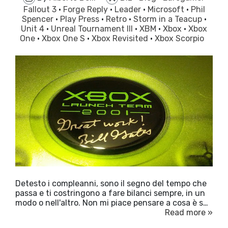
Fallout 3
·
Forge Reply
·
Leader
·
Microsoft
·
Phil
Spencer
·
Play Press
·
Retro
·
Storm in a Teacup
·
Unit 4
·
Unreal Tournament III
·
XBM
·
Xbox
·
Xbox
One
·
Xbox One S
·
Xbox Revisited
·
Xbox Scorpio
Detesto i compleanni, sono il segno del tempo che
passa e ti costringono a fare bilanci sempre, in un
modo o nell'altro. Non mi piace pensare a cosa è s…
Read more »