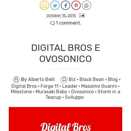
October 15, 2015
1 comment.
DIGITAL BROS E
OVOSONICO
By
Alberto Belli
Biz
·
Black Bean
·
Blog
·
Digital Bros
·
Forge 11
·
Leader
·
Massimo Guarini
·
Milestone
·
Murasaki Baby
·
Ovosonico
·
Storm in a
Teacup
·
Sviluppo