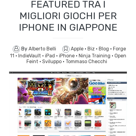
FEATURED TRA I
MIGLIORI GIOCHI PER
IPHONE IN GIAPPONE
By
Alberto Belli
Apple
·
Biz
·
Blog
·
Forge
11
·
IndieVault
·
iPad
·
iPhone
·
Ninja Training
·
Open
Feint
·
Sviluppo
·
Tommaso Checchi