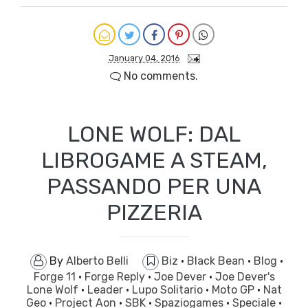
January 04, 2016
No comments.
LONE WOLF: DAL
LIBROGAME A STEAM,
PASSANDO PER UNA
PIZZERIA
By
Alberto Belli
Biz
·
Black Bean
·
Blog
·
Forge 11
·
Forge Reply
·
Joe Dever
·
Joe Dever's
Lone Wolf
·
Leader
·
Lupo Solitario
·
Moto GP
·
Nat
Geo
·
Project Aon
·
SBK
·
Spaziogames
·
Speciale
·