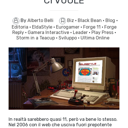
CI VUOLE
By
Alberto Belli
Biz
·
Black Bean
·
Blog
·
Editoria
·
EldaStyle
·
Eurogamer
·
Forge 11
·
Forge
Reply
·
Gamera Interactive
·
Leader
·
Play Press
·
Storm in a Teacup
·
Sviluppo
·
Ultima Online
In realtà sarebbero quasi 11, però va bene lo stesso.
Nel 2006 con il web che usciva fuori prepotente