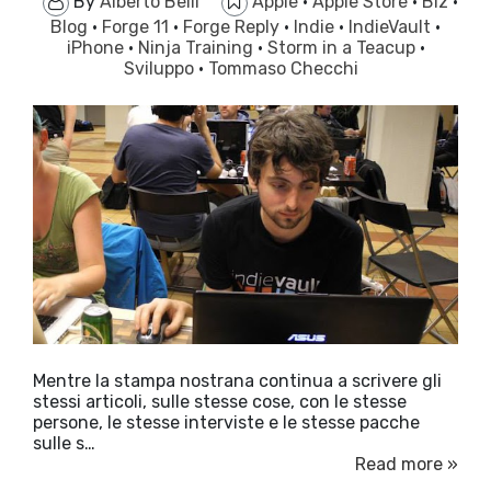
By
Alberto Belli
Apple
·
Apple Store
·
Biz
·
Blog
·
Forge 11
·
Forge Reply
·
Indie
·
IndieVault
·
iPhone
·
Ninja Training
·
Storm in a Teacup
·
Sviluppo
·
Tommaso Checchi
Mentre la stampa nostrana continua a scrivere gli
stessi articoli, sulle stesse cose, con le stesse
persone, le stesse interviste e le stesse pacche
sulle s…
Read more »