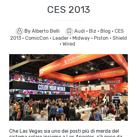
CES 2013
By
Alberto Belli
Audi
·
Biz
·
Blog
·
CES
2013
·
ComicCon
·
Leader
·
Midway
·
Piston
·
Shield
·
Wired
Che Las Vegas sia uno dei posti più di merda del
sistema solare insieme a Los Angeles, c'è poco da