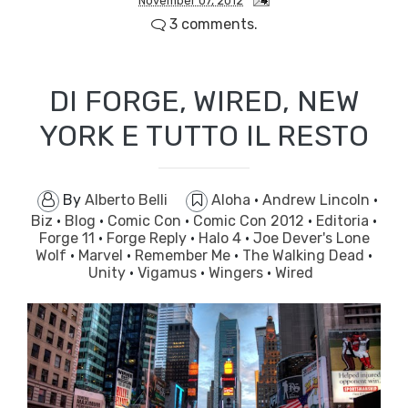
November 07, 2012
3 comments.
DI FORGE, WIRED, NEW
YORK E TUTTO IL RESTO
By
Alberto Belli
Aloha
·
Andrew Lincoln
·
Biz
·
Blog
·
Comic Con
·
Comic Con 2012
·
Editoria
·
Forge 11
·
Forge Reply
·
Halo 4
·
Joe Dever's Lone
Wolf
·
Marvel
·
Remember Me
·
The Walking Dead
·
Unity
·
Vigamus
·
Wingers
·
Wired