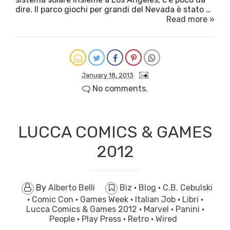
dire. Il parco giochi per grandi del Nevada è stato …
Read more »
January 18, 2013
No comments.
LUCCA COMICS & GAMES
2012
By
Alberto Belli
Biz
·
Blog
·
C.B. Cebulski
·
Comic Con
·
Games Week
·
Italian Job
·
Libri
·
Lucca Comics & Games 2012
·
Marvel
·
Panini
·
People
·
Play Press
·
Retro
·
Wired