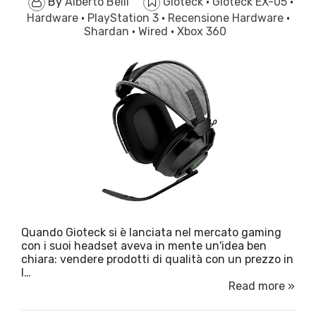
By
Alberto Belli
Gioteck
·
Gioteck EX-05
·
Hardware
·
PlayStation 3
·
Recensione Hardware
·
Shardan
·
Wired
·
Xbox 360
Quando Gioteck si è lanciata nel mercato gaming
con i suoi headset aveva in mente un'idea ben
chiara: vendere prodotti di qualità con un prezzo in
l…
Read more »