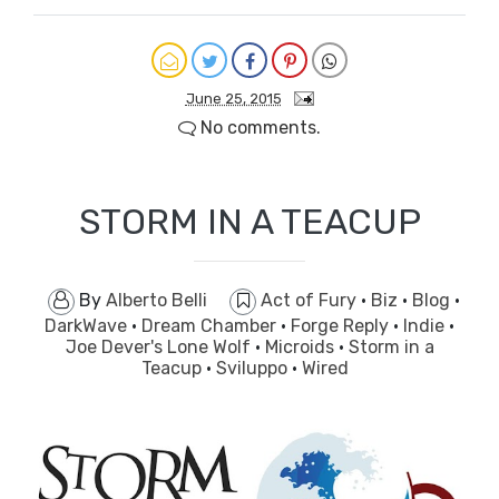
June 25, 2015
No comments.
STORM IN A TEACUP
By
Alberto Belli
Act of Fury
·
Biz
·
Blog
·
DarkWave
·
Dream Chamber
·
Forge Reply
·
Indie
·
Joe Dever's Lone Wolf
·
Microids
·
Storm in a
Teacup
·
Sviluppo
·
Wired