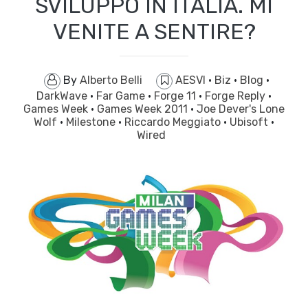
SVILUPPO IN ITALIA. MI
VENITE A SENTIRE?
By
Alberto Belli
AESVI
·
Biz
·
Blog
·
DarkWave
·
Far Game
·
Forge 11
·
Forge Reply
·
Games Week
·
Games Week 2011
·
Joe Dever's Lone
Wolf
·
Milestone
·
Riccardo Meggiato
·
Ubisoft
·
Wired