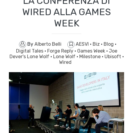
LA CONFERENZA DI
WIRED ALLA GAMES
WEEK
By
Alberto Belli
AESVI
·
Biz
·
Blog
·
Digital Tales
·
Forge Reply
·
Games Week
·
Joe
Dever's Lone Wolf
·
Lone Wolf
·
Milestone
·
Ubisoft
·
Wired