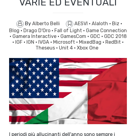
VARIE ED EVENTUALI
By
Alberto Belli
AESVI
·
Alaloth
·
Biz
·
Blog
·
Drago D'Oro
·
Fall of Light
·
Game Connection
·
Gamera Interactive
·
GamesCom
·
GDC
·
GDC 2018
·
IGF
·
IGN
·
IVGA
·
Microsoft
·
MixedBag
·
RedBit
·
Theseus
·
Unit 4
·
Xbox One
I periodi più allucinanti dell'anno sono sempre i