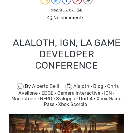
May 30, 2017
No comments.
ALALOTH, IGN, LA GAME
DEVELOPER
CONFERENCE
By
Alberto Belli
Alaloth
·
Blog
·
Chris
Avellone
·
EDGE
·
Gamera Interactive
·
IGN
·
Moonstone
·
NERO
·
Sviluppo
·
Unit 4
·
Xbox Game
Pass
·
Xbox Scorpio