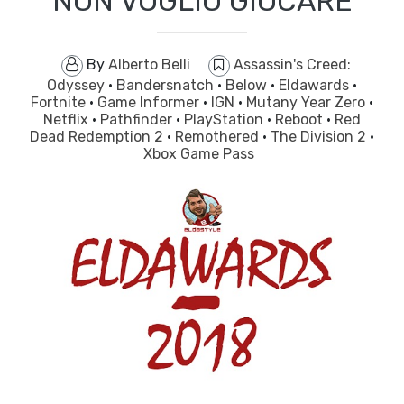
NON VOGLIO GIOCARE
By
Alberto Belli
Assassin's Creed:
Odyssey
·
Bandersnatch
·
Below
·
Eldawards
·
Fortnite
·
Game Informer
·
IGN
·
Mutany Year Zero
·
Netflix
·
Pathfinder
·
PlayStation
·
Reboot
·
Red
Dead Redemption 2
·
Remothered
·
The Division 2
·
Xbox Game Pass