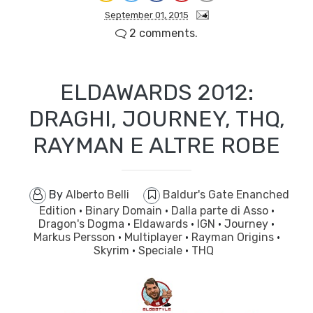
September 01, 2015
2 comments.
ELDAWARDS 2012:
DRAGHI, JOURNEY, THQ,
RAYMAN E ALTRE ROBE
By
Alberto Belli
Baldur's Gate Enanched
Edition
·
Binary Domain
·
Dalla parte di Asso
·
Dragon's Dogma
·
Eldawards
·
IGN
·
Journey
·
Markus Persson
·
Multiplayer
·
Rayman Origins
·
Skyrim
·
Speciale
·
THQ