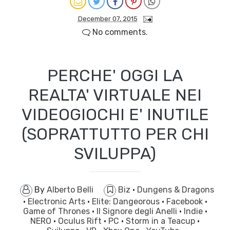
December 07, 2015
No comments.
PERCHE' OGGI LA
REALTA' VIRTUALE NEI
VIDEOGIOCHI E' INUTILE
(SOPRATTUTTO PER CHI
SVILUPPA)
By
Alberto Belli
Biz
·
Dungens & Dragons
·
Electronic Arts
·
Elite: Dangeorous
·
Facebook
·
Game of Thrones
·
Il Signore degli Anelli
·
Indie
·
NERO
·
Oculus Rift
·
PC
·
Storm in a Teacup
·