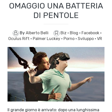
OMAGGIO UNA BATTERIA
DI PENTOLE
By
Alberto Belli
Biz
·
Blog
·
Facebook
·
Oculus Rift
·
Palmer Luckey
·
Porno
·
Sviluppo
·
VR
Il grande giorno è arrivato: dopo una lunghissima