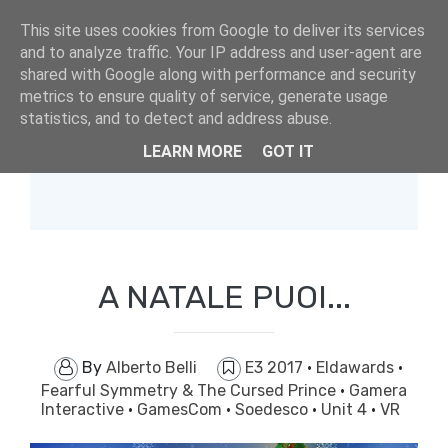
This site uses cookies from Google to deliver its services
and to analyze traffic. Your IP address and user-agent are
shared with Google along with performance and security
metrics to ensure quality of service, generate usage
statistics, and to detect and address abuse.
LEARN MORE
GOT IT
Showing posts with label
VR
.
A NATALE PUOI...
By
Alberto Belli
E3 2017
·
Eldawards
·
Fearful Symmetry & The Cursed Prince
·
Gamera
Interactive
·
GamesCom
·
Soedesco
·
Unit 4
·
VR