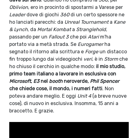
Oblivion
, ero in procinto di spostarmi a Varese per
Leader
dove di giochi
360
di un certo spessore ne
ho lanciati parecchi: da
Unreal Tournament
a
Kane
& Lynch
, da
Mortal Kombat
a
Stranglehold
,
passando per un
Fallout 3
che poi
Atari
m'ha
portato via a metà strada. Se
Eurogamer
ha
segnato il ritorno alla scrittura e
Forge
un distacco
fin troppo lungo dai videogiochi
veri
, è in
Storm
che
ho chiuso il cerchio in qualche modo:
il mio studio,
primo team italiano a lavorare in esclusiva con
Microsoft
,
E3
nel
booth
neroverde,
Phil Spencer
che chiede cose
,
il mondo, i numeri fatti
. Non
poteva andare meglio. E oggi
Unit 4
(a breve nuove
cose), di nuovo in esclusiva. Insomma, 15 anni a
braccetto. E grazie.