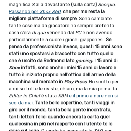
magnifica
S
alla devastante (sulla carta)
Scorpio
.
Passando per
Xbox 360
,
che per me resta la
migliore piattaforma di sempre
. Sono cambiate
tante cose ma da giocatore ho sempre preferito
cosa c'era
di qua
venendo dal
PC
e non avendo
particolarmente a cuore i giochi giapponesi.
Se
penso da professionista invece, questi 15 anni sono
stati uno spostarsi a braccetto con tutto quello
che è uscito da Redmond lato
gaming
. I 15 anni di
Xbox
infatti, sono anche i miei 15 anni di lavoro e
tutto è iniziato proprio nell'ottica dell'arrivo della
macchina sul mercato in
Play Press
. Ho scritto per
anni su tutte le riviste, chiaro, ma la mia prima da
Editor in Chief
è stata
XBM
e il primo amore non si
scorda mai
.
Tante belle copertine, tanti viaggi in
giro per il mondo, tanta bella gente incontrata,
tanti lettori felici quando ancora la carta quel
qualcosina in più nel rapporto con l'utente te lo
dava sul serio
. Quando ho comprato la
360,
per