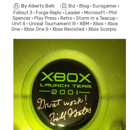
By
Alberto Belli
Biz
·
Blog
·
Eurogamer
·
Fallout 3
·
Forge Reply
·
Leader
·
Microsoft
·
Phil
Spencer
·
Play Press
·
Retro
·
Storm in a Teacup
·
Unit 4
·
Unreal Tournament III
·
XBM
·
Xbox
·
Xbox
One
·
Xbox One S
·
Xbox Revisited
·
Xbox Scorpio