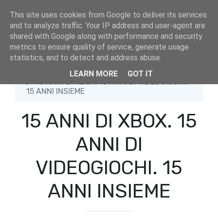
This site uses cookies from Google to deliver its services
and to analyze traffic. Your IP address and user-agent are
shared with Google along with performance and security
metrics to ensure quality of service, generate usage
statistics, and to detect and address abuse.
Home
Biz
LEARN MORE
GOT IT
15 ANNI DI XBOX. 15 ANNI DI VIDEOGIOCHI.
15 ANNI INSIEME
15 ANNI DI XBOX. 15
ANNI DI
VIDEOGIOCHI. 15
ANNI INSIEME