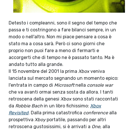
Detesto i compleanni, sono il segno del tempo che
passa e ti costringono a fare bilanci sempre, in un
modo o nell'altro. Non mi piace pensare a cosa è
stato ma a cosa sarà. Però ci sono giorni che
proprio non puoi fare a meno di fermarti e
accorgerti che di tempo ne è passato tanto. Ma è
andato tutto alla grande.
Il 15 novembre del 2001 la prima
Xbox
veniva
lanciata sul mercato segnando un momento epico:
l'entrata in campo di
Microsoft
nella
console war
che va avanti ormai senza sosta da allora. I tanti
retroscena della genesi
Xbox
sono stati raccontati
da
Robbie Bach
in un libro fichissimo:
Xbox
Revisited
. Dalla prima catastrofica
conference
alla
prospettiva
Xboy
portatile, passando per altri
retroscena gustosissimi, si è arrivati a
One
, alla