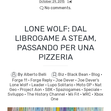
October 29, 2015
No comments.
LONE WOLF: DAL
LIBROGAME A STEAM,
PASSANDO PER UNA
PIZZERIA
By
Alberto Belli
Biz
·
Black Bean
·
Blog
·
Forge 11
·
Forge Reply
·
Joe Dever
·
Joe Dever's
Lone Wolf
·
Leader
·
Lupo Solitario
·
Moto GP
·
Nat
Geo
·
Project Aon
·
SBK
·
Spaziogames
·
Speciale
·
Sviluppo
·
The History Channel
·
Wii Fit
·
WRC
·
Xbox
One