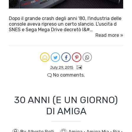
Dopo il grande crash degli anni '80, l'industria delle
console aveva ripreso un certo slancio. L'uscita d
SNES e Sega Mega Drive decretò l&#…
Read more »
July 29, 2015
No comments.
30 ANNI (E UN GIORNO)
DI AMIGA
By
Alberto Belli
Amiga
·
Amiga Mia
·
Biz
·