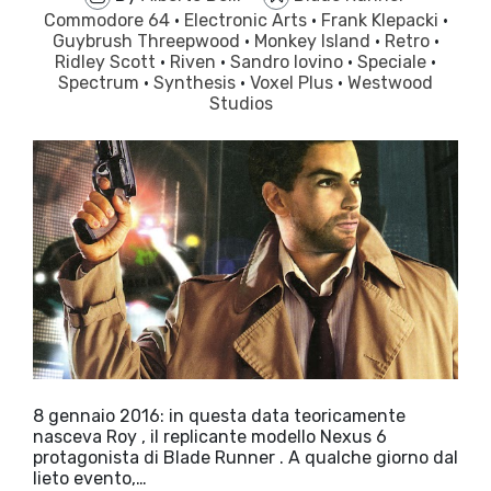
Commodore 64
·
Electronic Arts
·
Frank Klepacki
·
Guybrush Threepwood
·
Monkey Island
·
Retro
·
Ridley Scott
·
Riven
·
Sandro Iovino
·
Speciale
·
Spectrum
·
Synthesis
·
Voxel Plus
·
Westwood
Studios
8 gennaio 2016: in questa data teoricamente
nasceva Roy , il replicante modello Nexus 6
protagonista di Blade Runner . A qualche giorno dal
lieto evento,…