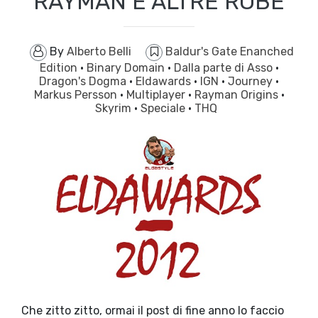
RAYMAN E ALTRE ROBE
By
Alberto Belli
Baldur's Gate Enanched
Edition
·
Binary Domain
·
Dalla parte di Asso
·
Dragon's Dogma
·
Eldawards
·
IGN
·
Journey
·
Markus Persson
·
Multiplayer
·
Rayman Origins
·
Skyrim
·
Speciale
·
THQ
Che zitto zitto, ormai il post di fine anno lo faccio