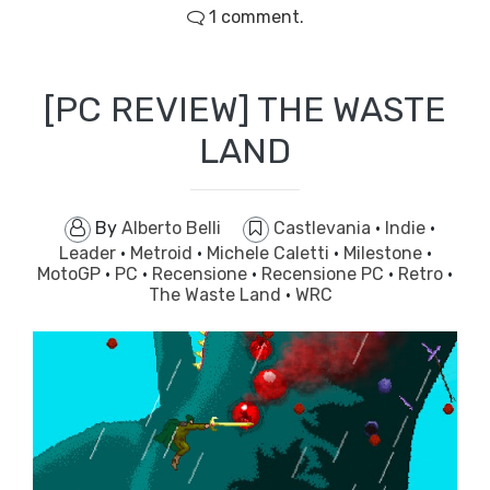
1 comment.
[PC REVIEW] THE WASTE
LAND
By
Alberto Belli
Castlevania
·
Indie
·
Leader
·
Metroid
·
Michele Caletti
·
Milestone
·
MotoGP
·
PC
·
Recensione
·
Recensione PC
·
Retro
·
The Waste Land
·
WRC