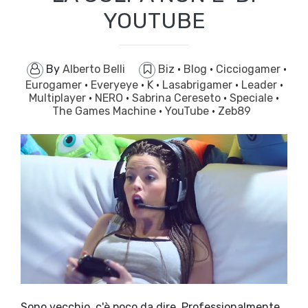
YOUTUBE
By
Alberto Belli
Biz
·
Blog
·
Cicciogamer
·
Eurogamer
·
Everyeye
·
K
·
Lasabrigamer
·
Leader
·
Multiplayer
·
NERO
·
Sabrina Cereseto
·
Speciale
·
The Games Machine
·
YouTube
·
Zeb89
Sono vecchio, c'è poco da dire. Professionalmente