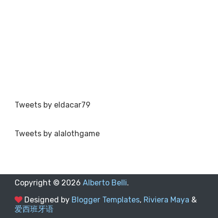
Tweets by eldacar79
Tweets by alalothgame
Copyright ©
2026
Alberto Belli
.
Designed by
Blogger Templates
,
Riviera Maya
&
爱西班牙语