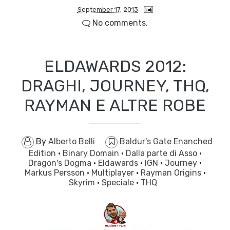
September 17, 2013
No comments.
ELDAWARDS 2012:
DRAGHI, JOURNEY, THQ,
RAYMAN E ALTRE ROBE
By
Alberto Belli
Baldur's Gate Enanched
Edition
·
Binary Domain
·
Dalla parte di Asso
·
Dragon's Dogma
·
Eldawards
·
IGN
·
Journey
·
Markus Persson
·
Multiplayer
·
Rayman Origins
·
Skyrim
·
Speciale
·
THQ