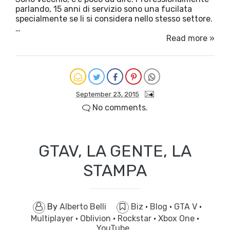
parlando, 15 anni di servizio sono una fucilata
specialmente se li si considera nello stesso settore.
…
Read more »
September 23, 2015
No comments.
GTAV, LA GENTE, LA
STAMPA
By
Alberto Belli
Biz
·
Blog
·
GTA V
·
Multiplayer
·
Oblivion
·
Rockstar
·
Xbox One
·
YouTube