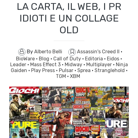
LA CARTA, IL WEB, I PR
IDIOTI E UN COLLAGE
OLD
By
Alberto Belli
Assassin's Creed II
·
BioWare
·
Blog
·
Call of Duty
·
Editoria
·
Eidos
·
Leader
·
Mass Effect 3
·
Midway
·
Multiplayer
·
Ninja
Gaiden
·
Play Press
·
Pulsar
·
Sprea
·
Stranglehold
·
TGM
·
XBM