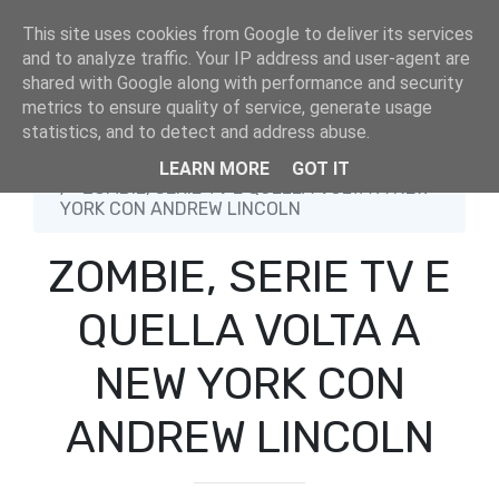
This site uses cookies from Google to deliver its services
and to analyze traffic. Your IP address and user-agent are
shared with Google along with performance and security
metrics to ensure quality of service, generate usage
statistics, and to detect and address abuse.
Home
Andrew Lincoln
LEARN MORE
GOT IT
ZOMBIE, SERIE TV E QUELLA VOLTA A NEW
YORK CON ANDREW LINCOLN
ZOMBIE, SERIE TV E
QUELLA VOLTA A
NEW YORK CON
ANDREW LINCOLN