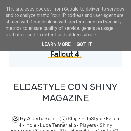
This site uses cookies from Google to deliver its services
and to analyze traffic. Your IP address and user-agent are
shared with Google along with performance and security
metrics to ensure quality of service, generate usage
statistics, and to detect and address abuse.
LEARN MORE
GOT IT
Showing posts with label
Fallout 4
.
ELDASTYLE CON SHINY
MAGAZINE
By
Alberto Belli
Blog
·
EldaStyle
·
Fallout
4
·
Indie
·
Luca Tenneriello
·
Players
·
Shiny
Magazine
·
Star Wars
·
Star Wars: Battlefront
·
VR