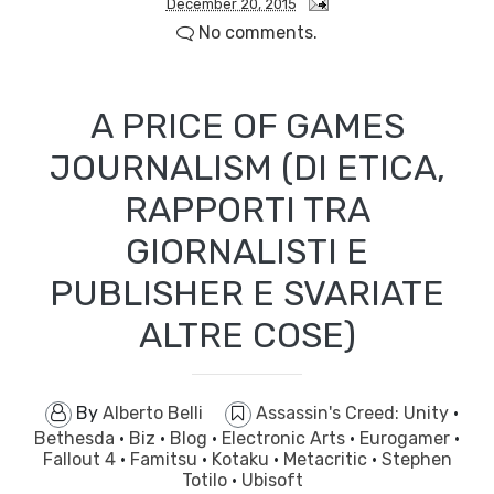
December 20, 2015
No comments.
A PRICE OF GAMES
JOURNALISM (DI ETICA,
RAPPORTI TRA
GIORNALISTI E
PUBLISHER E SVARIATE
ALTRE COSE)
By
Alberto Belli
Assassin's Creed: Unity
·
Bethesda
·
Biz
·
Blog
·
Electronic Arts
·
Eurogamer
·
Fallout 4
·
Famitsu
·
Kotaku
·
Metacritic
·
Stephen
Totilo
·
Ubisoft