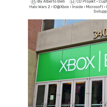
By
Alberto Belli
CD Projekt
·
Cup
Halo Wars 2
·
ID@Xbox
·
Inside
·
Microsoft
·
Svilup