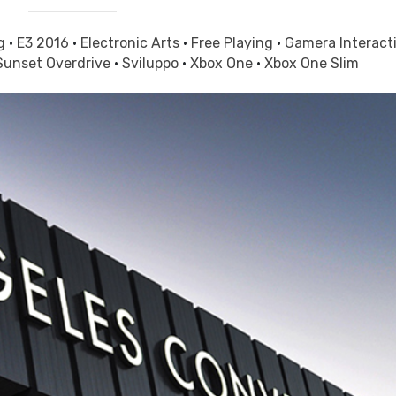
og
·
E3 2016
·
Electronic Arts
·
Free Playing
·
Gamera Interact
Sunset Overdrive
·
Sviluppo
·
Xbox One
·
Xbox One Slim