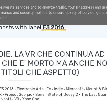
liver its services and to analyze traffic. Your IP address and us
rmance and security metrics to ensure quality of service, gene
buse.
osts with label
E3 2016
.
DIE, LA VR CHE CONTINUA AD
3 CHE E' MORTO MA ANCHE NO
 TITOLI CHE ASPETTO)
E3 2016
·
Electronic Arts
·
Fe
·
Indie
·
Microsoft
·
Mount & B
X
·
Project Scorpio
·
Sony
·
State of Decay 2
·
The Last Gua
bisoft
·
VR
·
Xbox One