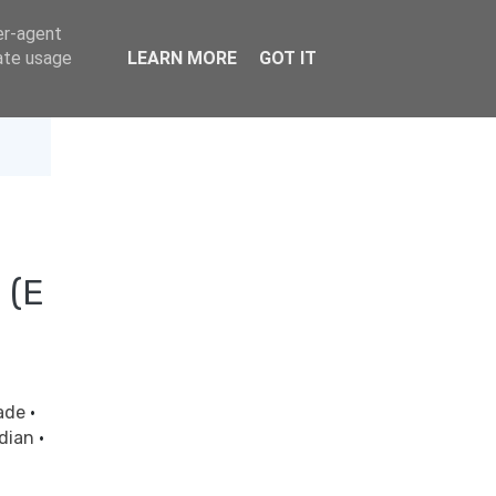
er-agent
rate usage
LEARN MORE
GOT IT
 (E
lade
·
rdian
·