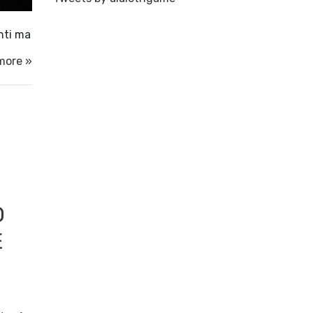
nti ma
more »
O
E