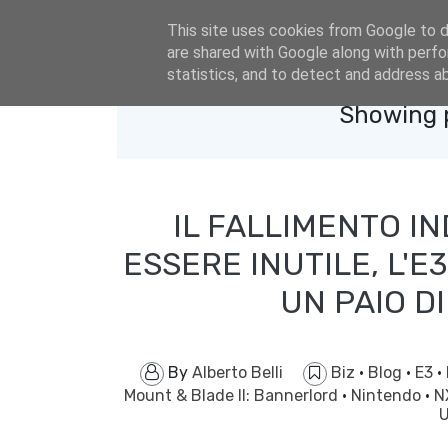
eldacar@eldastyle.it
This site uses cookies from Google to de
are shared with Google along with perfo
statistics, and to detect and address a
Showing p
IL FALLIMENTO IN
ESSERE INUTILE, L'E
UN PAIO DI
By
Alberto Belli
Biz
·
Blog
·
E3
·
Mount & Blade II: Bannerlord
·
Nintendo
·
N
U