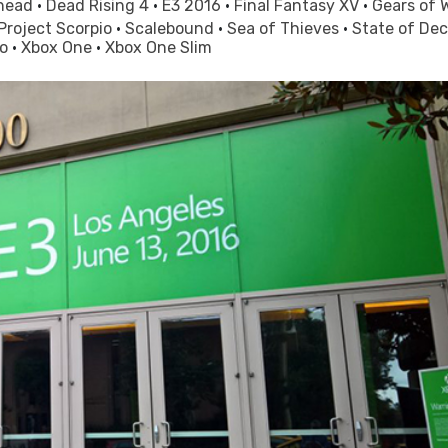
head
·
Dead Rising 4
·
E3 2016
·
Final Fantasy XV
·
Gears of 
Project Scorpio
·
Scalebound
·
Sea of Thieves
·
State of De
po
·
Xbox One
·
Xbox One Slim