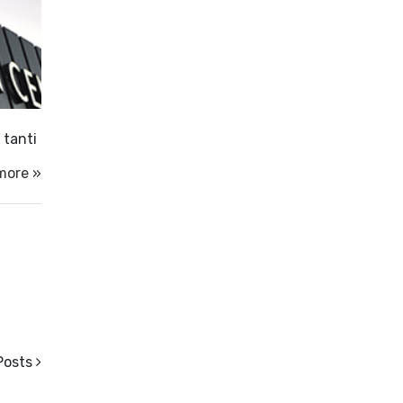
 tanti
more »
Posts