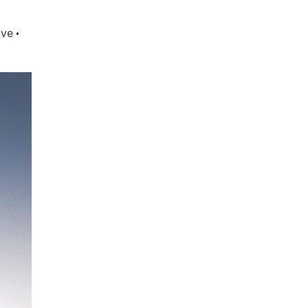
ive
·