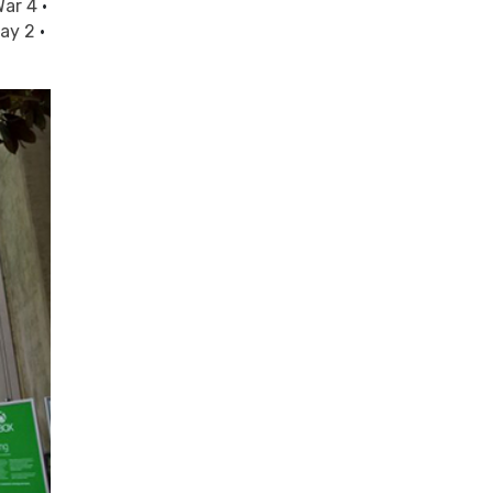
War 4
·
cay 2
·