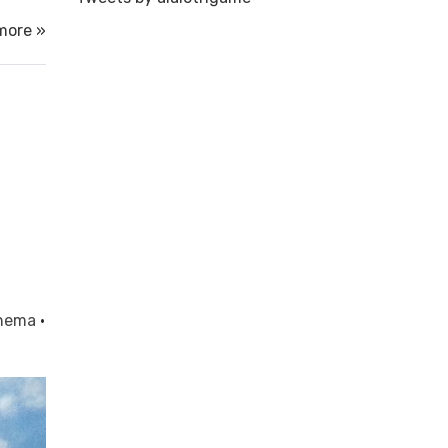
more »
inema
·