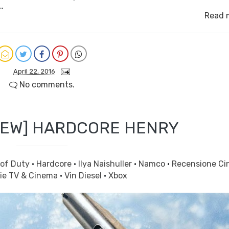
…
Read 
April 22, 2016
No comments.
IEW] HARDCORE HENRY
 of Duty
·
Hardcore
·
Ilya Naishuller
·
Namco
·
Recensione C
ie TV & Cinema
·
Vin Diesel
·
Xbox