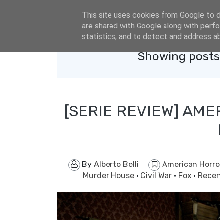
eldacar@eldastyle.it
This site uses cookies from Google to de
are shared with Google along with perfo
statistics, and to detect and address a
Showing posts 
[SERIE REVIEW] AM
By
Alberto Belli
American Horro
Murder House
·
Civil War
·
Fox
·
Rece