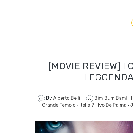
[MOVIE REVIEW] I 
LEGGENDA
By
Alberto Belli
Bim Bum Bam!
·
I
Grande Tempio
·
Italia 7
·
Ivo De Palma
·
J