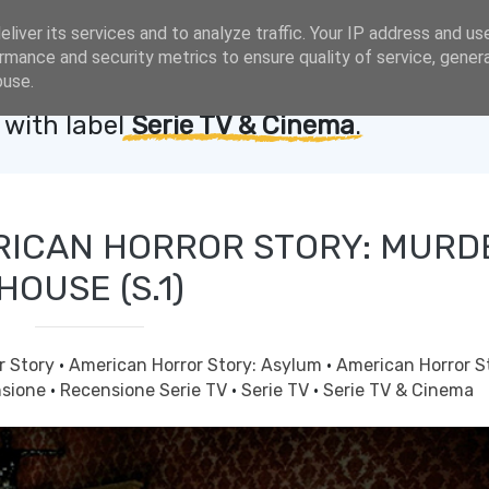
liver its services and to analyze traffic. Your IP address and us
rmance and security metrics to ensure quality of service, gene
buse.
with label
Serie TV & Cinema
.
ERICAN HORROR STORY: MURD
HOUSE (S.1)
r Story
·
American Horror Story: Asylum
·
American Horror S
nsione
·
Recensione Serie TV
·
Serie TV
·
Serie TV & Cinema