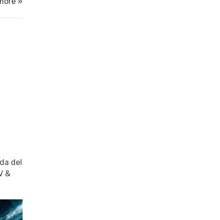
more »
nda del
V &