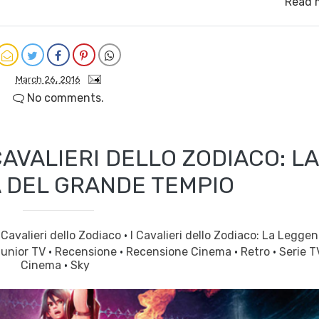
Read 
March 26, 2016
No comments.
CAVALIERI DELLO ZODIACO: LA
 DEL GRANDE TEMPIO
 Cavalieri dello Zodiaco
·
I Cavalieri dello Zodiaco: La Legge
unior TV
·
Recensione
·
Recensione Cinema
·
Retro
·
Serie T
Cinema
·
Sky