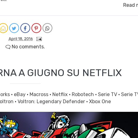
Read 
April 18, 2016
No comments.
RNA A GIUGNO SU NETFLIX
orks
·
eBay
·
Macross
·
Netflix
·
Robotech
·
Serie TV
·
Serie T
oltron
·
Voltron: Legendary Defender
·
Xbox One