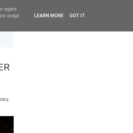
er-agent
rate usage
LEARN MORE
GOT IT
ER
tory: