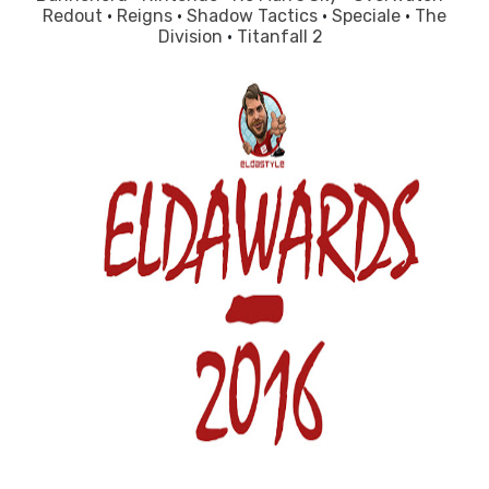
Redout
·
Reigns
·
Shadow Tactics
·
Speciale
·
The
Division
·
Titanfall 2