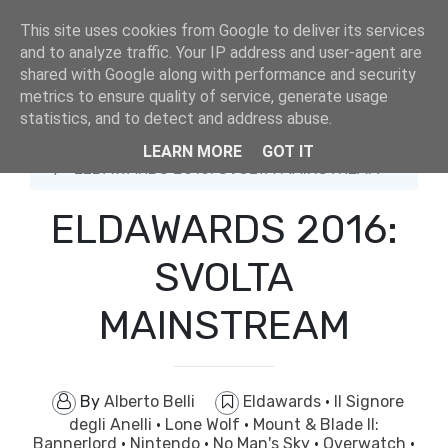
This site uses cookies from Google to deliver its services
and to analyze traffic. Your IP address and user-agent are
shared with Google along with performance and security
metrics to ensure quality of service, generate usage
statistics, and to detect and address abuse.
Home
Eldawards
LEARN MORE
GOT IT
ELDAWARDS 2016: SVOLTA MAINSTREAM
ELDAWARDS 2016:
SVOLTA
MAINSTREAM
By
Alberto Belli
Eldawards
·
Il Signore
degli Anelli
·
Lone Wolf
·
Mount & Blade II:
Bannerlord
·
Nintendo
·
No Man's Sky
·
Overwatch
·