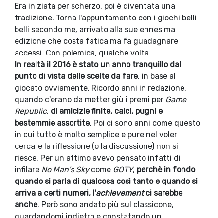
Era iniziata per scherzo, poi è diventata una
tradizione. Torna l'appuntamento con i giochi belli
belli secondo me, arrivato alla sue ennesima
edizione che costa fatica ma fa guadagnare
accessi. Con polemica, qualche volta.
In realtà il 2016 è stato un anno tranquillo dal
punto di vista delle scelte da fare
, in base al
giocato ovviamente. Ricordo anni in redazione,
quando c'erano da metter giù i premi per
Game
Republic
,
di amicizie finite, calci, pugni e
bestemmie assortite
. Poi ci sono anni come questo
in cui tutto è molto semplice e pure nel voler
cercare la riflessione (o la discussione) non si
riesce. Per un attimo avevo pensato infatti di
infilare
No Man's Sky
come
GOTY
,
perchè in fondo
quando si parla di qualcosa così tanto e quando si
arriva a certi numeri, l'
achievement
ci sarebbe
anche
. Però sono andato più sul classicone,
guardandomi indietro e constatando un