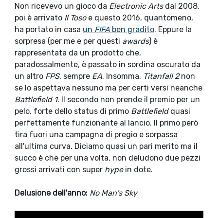
Non ricevevo un gioco da
Electronic Arts
dal 2008,
poi è arrivato
Il Toso
e questo 2016, quantomeno,
ha portato in casa
un
FIFA
ben gradito
. Eppure la
sorpresa (per me e per questi
awards
) è
rappresentata da un prodotto che,
paradossalmente, è passato in sordina oscurato da
un altro
FPS
, sempre
EA
. Insomma,
Titanfall 2
non
se lo aspettava nessuno ma per certi versi neanche
Battlefield 1
. Il secondo non prende il premio per un
pelo, forte dello status di primo
Battlefield
quasi
perfettamente funzionante al lancio. Il primo però
tira fuori una campagna di pregio e sorpassa
all'ultima curva. Diciamo quasi un pari merito ma il
succo è che per una volta, non deludono due pezzi
grossi arrivati con super
hype
in dote.
Delusione dell'anno:
No Man's Sky