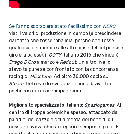
Se l'anno scorso era stato facilissimo con
NERO
,
visti i valori di produzione in campo (a prescindere
dal fatto che fosse roba mia, perchè che fosse
qualcosa di superiore alle altre cose del bel paese in
giro era palese), il
GOTY
italiano 2016 che vincerà
Drago D'Oro
a marzo è
Redout
. Un altro livello,
stavolta pure se confrontato con la concorrenza
racing di
Milestone
. Ad oltre 30.000 copie su
Steam
. Del resto lo sviluppano amici bravi. Tra i
pochi con cui ci accompagnamo.
Miglior sito specializzato italiano:
Spaziogames
. Al
centro di troppe polemiche spesso, attaccato dai
paladini
del cazzo e della merda
del bene di cui
nessuno aveva chiesto, eppure sempre in piedi. E
gestito alla grande da gente brava, a prescindere