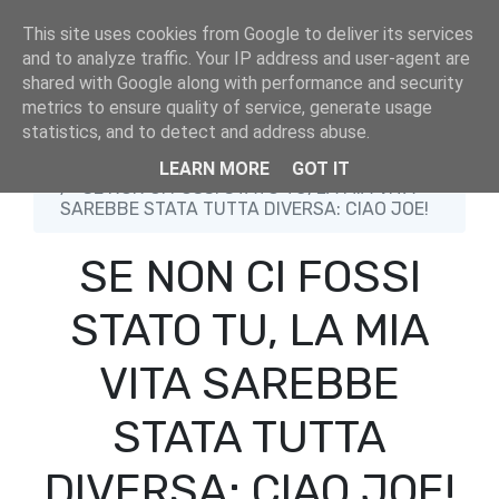
This site uses cookies from Google to deliver its services
and to analyze traffic. Your IP address and user-agent are
shared with Google along with performance and security
metrics to ensure quality of service, generate usage
statistics, and to detect and address abuse.
Home
Blog
LEARN MORE
GOT IT
SE NON CI FOSSI STATO TU, LA MIA VITA
SAREBBE STATA TUTTA DIVERSA: CIAO JOE!
SE NON CI FOSSI
STATO TU, LA MIA
VITA SAREBBE
STATA TUTTA
DIVERSA: CIAO JOE!