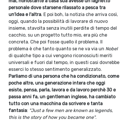
mai, nonostante a casa sua avesse un laghetto
personale dove starsene rilassato a pesca tra
un'idea e l'altra
. E poi boh, la notizia che arriva così,
oggi, quando la possibilità di lavorare di nuovo
insieme, stavolta senza inutili perdite di tempo del
cacchio, su un progetto tutto mio, era più che
concreta. Che poi fosse quello il problema. Il
problema è che tanto quanto se ne va via un
Nobel
di qualche tipo a cui vengono riconosciuti meriti
universali e fuori dal tempo, in questi casi dovrebbe
esserci lo stesso sentimento generalizzato.
Parliamo di una persona che ha condizionato, come
poche altre, una generazione intera che oggi
esiste, pensa, parla, lavora e da lavoro perchè 30 e
passa anni fa, un gentleman inglese, ha cambiato
tutto con una macchina da scrivere e tanta
fantasia
:
"Just a few men are known as legends,
this is the story of how you became one"
.