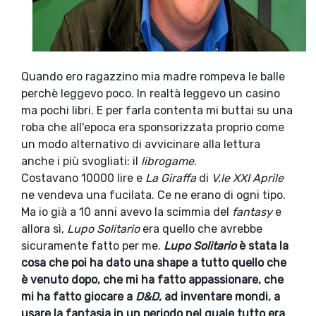
Quando ero ragazzino mia madre rompeva le balle
perchè leggevo poco. In realtà leggevo un casino
ma pochi libri. E per farla contenta mi buttai su una
roba che all'epoca era sponsorizzata proprio come
un modo alternativo di avvicinare alla lettura
anche i più svogliati: il
librogame
.
Costavano 10000 lire e
La Giraffa
di
V.le XXI Aprile
ne vendeva una fucilata. Ce ne erano di ogni tipo.
Ma io già a 10 anni avevo la scimmia del
fantasy
e
allora sì,
Lupo Solitario
era quello che avrebbe
sicuramente fatto per me.
Lupo Solitario
è stata la
cosa che poi ha dato una shape a tutto quello che
è venuto dopo, che mi ha fatto appassionare, che
mi ha fatto giocare a
D&D
, ad inventare mondi, a
usare la fantasia in un periodo nel quale tutto era