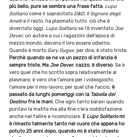
più bello, pure se sembra una frase fatta
.
Lupo
Solitario
come il sopracitato
D&D
,
Il Signore degli
Anelli
e il resto, ha plasmato tutto ciò che è
diventato oggi.
Lupo Solitario
se l'è inventato
Joe
Dever
, un autore a cui i ragazzini dell'epoca di
mezzo mondo, devono il loro essere odierno.
Quando è morto
Gary Gygax
, per dire, è stato triste.
Perchè quando se ne va un pezzo di infanzia è
sempre triste. Ma
Joe Dever
, cazzo, è diverso
. Se è
vero quel che ho scritto sopra relativamente al
plasmare, è vero che l'amore per i videogiochi,
l'amore per il mio lavoro, per quel che faccio,
è
passato da lunghi pomeriggi con la
Tabella del
Destino
fra le mani
. Che ogni tanto baravi quando
puntavi la matita ma alla fine c'era soddisfazione
anche nel fallire e ricominciare.
E
Lupo Solitario
mi
è rimasto talmente tanto nel cuore che appena ho
potuto 25 anni dopo, quando mi è stato chiesto