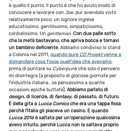
è quello il punto. Il punto è che ho avuto modo di
conoscere e lavorare con
Joe
, pur avendolo visto
relativamente poco: un signore inglese
educatissimo, gentilissimo, simpaticissimo,
cordialissimo. Un
gentleman
.
Con due palle sotto
che la metà bastavano, che apriva bocca e tornavi
un bambino deficiente
. Abbiamo condiviso lo stand
a Colonia nel 2011,
quando pure
CD Projekt
venne a
domandare cosa fosse quell'idea che avevamo
,
prima di puntare su
Cyberpunk
che solo il pensiero
mi disintegra (a proposito di gloriose giornate per
l'industria italiana...se pensassimo a quante
occasioni epiche buttate).
Abbiamo parlato di
design
, di licenze, di
fantasy
, di passato, di futuro.
E della gita a
Lucca Comics
che era una tappa fissa
perchè l'Italia gli piaceva un casino. E quando
Lucca 2016
è saltata per un'operazione qualcosina
avevo intuito, perchè Lucca non la saltava proprio