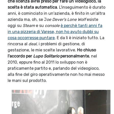
che licenza avrei preso per fare un videogioco, la
scelta è stata automatica
. L'inseguimento è durato
anni, è cominciato in un'azienda, è finito in un'altra
azienda ma, oh, se J
oe Dever's Lone Wolf
esiste
oggi su
Steam
e su
console
è perchè tanti anni fa
in una pizzeria di Varese, non ho avuto dubbi su
cosa occorresse puntare
. E da lì è iniziato tutto. La
rincorsa al
deal
, i problemi di gestione, di
gestazione, le mie scelte lavorative.
Ho chiuso
l'accordo per
Lupo Solitario
personalmente
, nel
2010, eppure fino al 2011 lo sviluppo non è
praticamente partito e, parlando del videogioco,
alla fine del giro operativamente non ho mai messo
le mani sul prodotto.