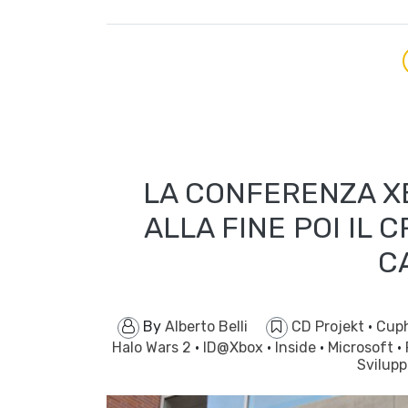
LA CONFERENZA XB
ALLA FINE POI IL
C
By
Alberto Belli
CD Projekt
·
Cup
Halo Wars 2
·
ID@Xbox
·
Inside
·
Microsoft
·
Svilup