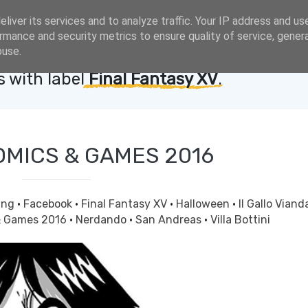
liver its services and to analyze traffic. Your IP address and us
rmance and security metrics to ensure quality of service, gene
buse.
 with label
Final Fantasy XV
.
MICS & GAMES 2016
ing
·
Facebook
·
Final Fantasy XV
·
Halloween
·
Il Gallo Vian
& Games 2016
·
Nerdando
·
San Andreas
·
Villa Bottini