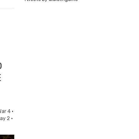
O
E
War 4
·
cay 2
·