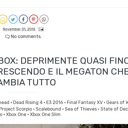
November 01, 2016
No comments.
OX: DEPRIMENTE QUASI FIN
 CRESCENDO E IL MEGATON CH
AMBIA TUTTO
head
·
Dead Rising 4
·
E3 2016
·
Final Fantasy XV
·
Gears of 
Project Scorpio
·
Scalebound
·
Sea of Thieves
·
State of De
po
·
Xbox One
·
Xbox One Slim