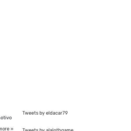
Tweets by eldacar79
motivo
more »
Tweets by alalothgame