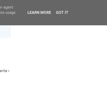
er-agent
rate usage
LEARN MORE
GOT IT
dante
·