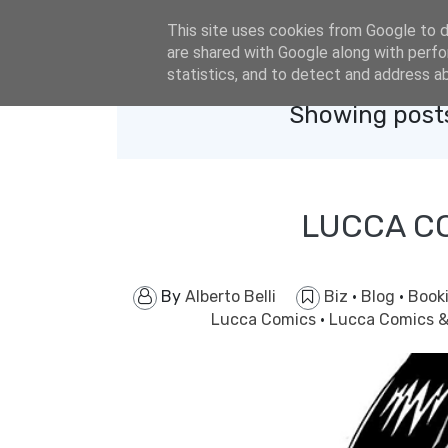
eldacar@eldastyle.it
This site uses cookies from Google to de
are shared with Google along with perfo
statistics, and to detect and address a
Showing posts
LUCCA CO
By
Alberto Belli
Biz
·
Blog
·
Book
Lucca Comics
·
Lucca Comics 