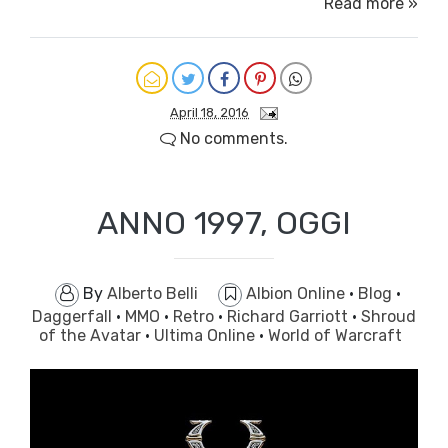
Read more »
April 18, 2016
No comments.
ANNO 1997, OGGI
By
Alberto Belli
Albion Online
·
Blog
·
Daggerfall
·
MMO
·
Retro
·
Richard Garriott
·
Shroud
of the Avatar
·
Ultima Online
·
World of Warcraft