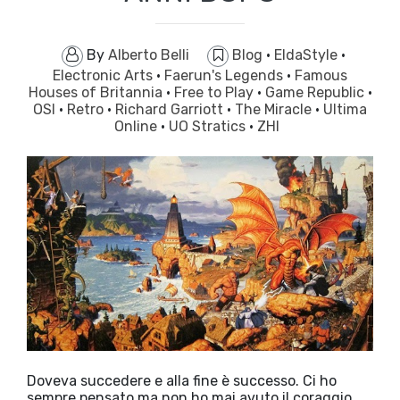
By
Alberto Belli
Blog
·
EldaStyle
·
Electronic Arts
·
Faerun's Legends
·
Famous
Houses of Britannia
·
Free to Play
·
Game Republic
·
OSI
·
Retro
·
Richard Garriott
·
The Miracle
·
Ultima
Online
·
UO Stratics
·
ZHI
Doveva succedere e alla fine è successo. Ci ho
sempre pensato ma non ho mai avuto il coraggio.