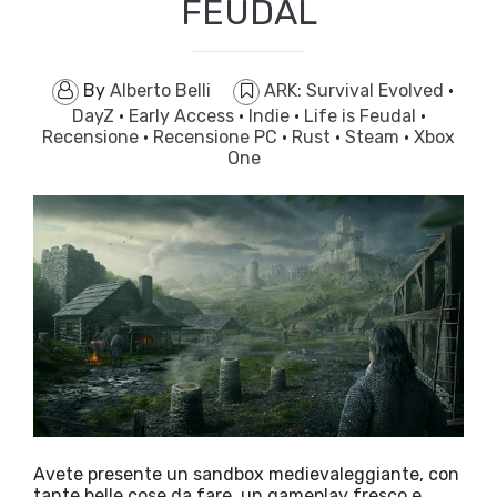
FEUDAL
By
Alberto Belli
ARK: Survival Evolved
·
DayZ
·
Early Access
·
Indie
·
Life is Feudal
·
Recensione
·
Recensione PC
·
Rust
·
Steam
·
Xbox
One
Avete presente un sandbox medievaleggiante, con
tante belle cose da fare, un gameplay fresco e