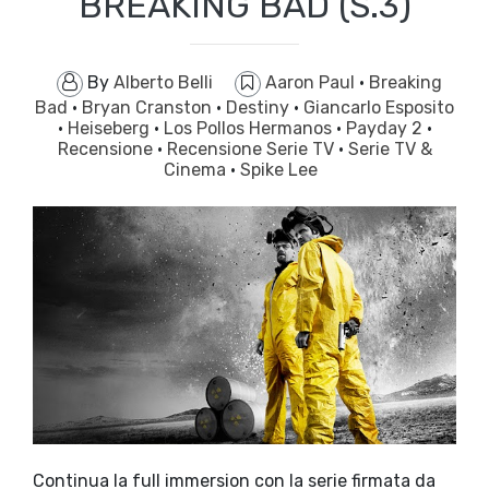
BREAKING BAD (S.3)
By
Alberto Belli
Aaron Paul
·
Breaking
Bad
·
Bryan Cranston
·
Destiny
·
Giancarlo Esposito
·
Heiseberg
·
Los Pollos Hermanos
·
Payday 2
·
Recensione
·
Recensione Serie TV
·
Serie TV &
Cinema
·
Spike Lee
Continua la full immersion con la serie firmata da