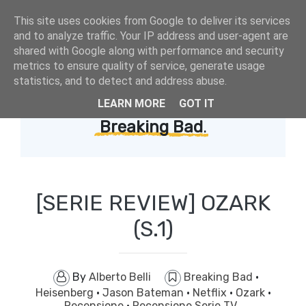
This site uses cookies from Google to deliver its services
and to analyze traffic. Your IP address and user-agent are
shared with Google along with performance and security
metrics to ensure quality of service, generate usage
statistics, and to detect and address abuse.
LEARN MORE
GOT IT
Showing posts with label
Breaking Bad
.
[SERIE REVIEW] OZARK
(S.1)
By
Alberto Belli
Breaking Bad
·
Heisenberg
·
Jason Bateman
·
Netflix
·
Ozark
·
Recensione
·
Recensione Serie TV