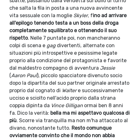
sbatte, passando dalla vendetta sul bullo di turno
che salta la fila in posta a una nuova avvincente
vita sessuale con la moglie
Skyler
, f
ino ad arrivare
all'epilogo tenendo testa a un boss della droga
completamente squilibrato e ottenendo il suo
rispetto
. Nelle 7 puntate poi, non mancheranno
colpi di scena e
gag
divertenti, alternate con
situazioni più introspettive e pesissime legate
proprio alla condizione del protagonista e favorite
dal maldestro compagno di avventura
Jessie
(
Aaron Paul
), piccolo spacciatore divenuto socio
dopo la dipartita del suo partner originale arrestato
proprio dal cognato di
Walter
e successivamente
ucciso e sciolto nell'acido proprio dalla strana
coppia dipinta da
Vince Gilligan
ormai ben 8 anni
fa. Dico la verità:
bella ma mi aspettavo qualcosa di
più
. Scorre via tranquilla ma non m'ha attaccato al
divano, nonostante tutto.
Resto comunque
ovviamente convinto che il mondo non abbia