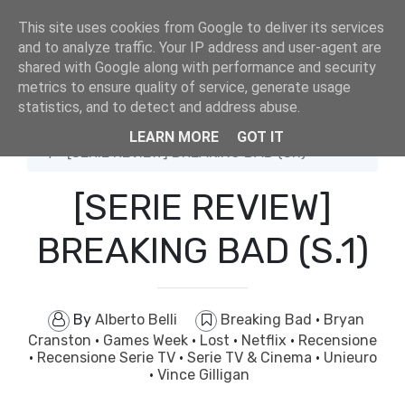
This site uses cookies from Google to deliver its services
and to analyze traffic. Your IP address and user-agent are
shared with Google along with performance and security
metrics to ensure quality of service, generate usage
statistics, and to detect and address abuse.
Home
Breaking Bad
LEARN MORE
GOT IT
[SERIE REVIEW] BREAKING BAD (S.1)
[SERIE REVIEW]
BREAKING BAD (S.1)
By
Alberto Belli
Breaking Bad
·
Bryan
Cranston
·
Games Week
·
Lost
·
Netflix
·
Recensione
·
Recensione Serie TV
·
Serie TV & Cinema
·
Unieuro
·
Vince Gilligan