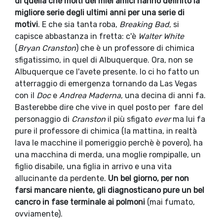
di quella che molti dei miei amici hanno definito la
migliore serie degli ultimi anni per una serie di
motivi
. E che sia tanta roba,
Breaking Bad
, si
capisce abbastanza in fretta: c'è
Walter White
(
Bryan Cranston
) che è un professore di chimica
sfigatissimo, in quel di Albuquerque. Ora, non se
Albuquerque ce l'avete presente. Io ci ho fatto un
atterraggio di emergenza tornando da Las Vegas
con il
Doc
e
Andrea Maderna
, una decina di anni fa.
Basterebbe dire che vive in quel posto per fare del
personaggio di
Cranston
il più sfigato
ever
ma lui fa
pure il professore di chimica (la mattina, in realtà
lava le macchine il pomeriggio perchè è povero), ha
una macchina di merda, una moglie rompipalle, un
figlio disabile, una figlia in arrivo e una vita
allucinante da perdente.
Un bel giorno, per non
farsi mancare niente, gli diagnosticano pure un bel
cancro in fase terminale ai polmoni
(mai fumato,
ovviamente).