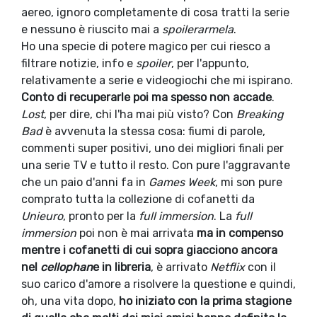
aereo, ignoro completamente di cosa tratti la serie
e nessuno è riuscito mai a
spoilerarmela
.
Ho una specie di potere magico per cui riesco a
filtrare notizie, info e
spoiler
, per l'appunto,
relativamente a serie e videogiochi che mi ispirano.
Conto di recuperarle poi ma spesso non accade
.
Lost
, per dire, chi l'ha mai più visto? Con
Breaking
Bad
è avvenuta la stessa cosa: fiumi di parole,
commenti super positivi, uno dei migliori finali per
una serie TV e tutto il resto. Con pure l'aggravante
che un paio d'anni fa in
Games Week
, mi son pure
comprato tutta la collezione di cofanetti da
Unieuro
, pronto per la
full immersion
. La
full
immersion
poi non è mai arrivata
ma in compenso
mentre i cofanetti di cui sopra giacciono ancora
nel
cellophan
e in libreria
, è arrivato
Netflix
con il
suo carico d'amore a risolvere la questione e quindi,
oh, una vita dopo,
ho iniziato con la prima stagione