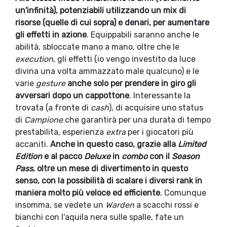
un'infinità), potenziabili utilizzando un mix di
risorse (quelle di cui sopra) e denari, per aumentare
gli effetti in azione
. Equippabili saranno anche le
abilità, sbloccate mano a mano, oltre che le
execution
, gli effetti (io vengo investito da luce
divina una volta ammazzato male qualcuno) e le
varie
gesture
anche solo per prendere in giro gli
avversari dopo un cappottone
. Interessante la
trovata (a fronte di
cash
), di acquisire uno status
di
Campione
che garantirà per una durata di tempo
prestabilita, esperienza
extra
per i giocatori più
accaniti.
Anche in questo caso, grazie alla
Limited
Edition
e al pacco
Deluxe
in
combo
con il
Season
Pass
, oltre un mese di divertimento in questo
senso, con la possibilità di scalare i diversi rank in
maniera molto più veloce ed efficiente
. Comunque
insomma, se vedete un
Warden
a scacchi rossi e
bianchi con l'aquila nera sulle spalle, fate un