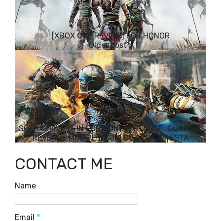
[XBOX ONE REVIEW] FOR HONOR
SOPRAVVIVERE IN FOR HONOR: STANCE, GUARDIE,
REVENGE MODE E OCCHI DIETRO LA TESTA
CONTACT ME
Name
Email
*