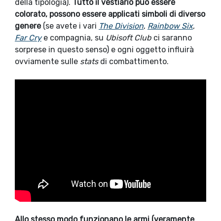
della tipologia).
Tutto il vestiario può essere
colorato, possono essere applicati simboli di diverso
genere
(se avete i vari
The Division
,
Rainbow Six
,
Far Cry
e compagnia, su
Ubisoft Club
ci saranno
sorprese in questo senso) e ogni oggetto influirà
ovviamente sulle
stats
di combattimento.
Allo stesso modo funzionano le armi (veramente