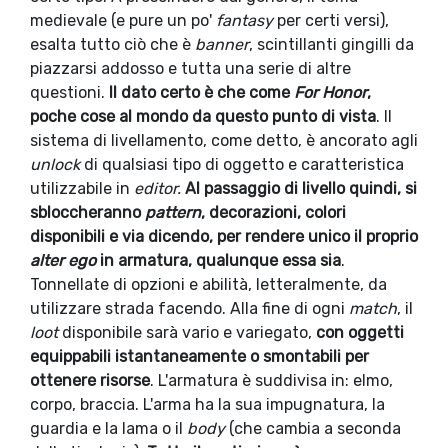
medievale (e pure un po'
fantasy
per certi versi),
esalta tutto ciò che è
banner
, scintillanti gingilli da
piazzarsi addosso e tutta una serie di altre
questioni.
Il dato certo è che come
For Honor
,
poche cose al mondo da questo punto di vista
. Il
sistema di livellamento, come detto, è ancorato agli
unlock
di qualsiasi tipo di oggetto e caratteristica
utilizzabile in
editor.
Al passaggio di livello quindi, si
sbloccheranno
pattern
, decorazioni, colori
disponibili e via dicendo, per rendere unico il proprio
alter ego
in armatura, qualunque essa sia
.
Tonnellate di opzioni e abilità, letteralmente, da
utilizzare strada facendo. Alla fine di ogni
match
, il
loot
disponibile sarà vario e variegato,
con oggetti
equippabili istantaneamente o smontabili per
ottenere risorse
. L'armatura è suddivisa in: elmo,
corpo, braccia. L'arma ha la sua impugnatura, la
guardia e la lama o il
body
(che cambia a seconda