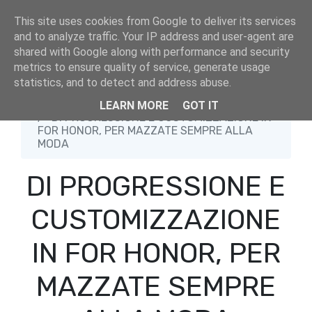
This site uses cookies from Google to deliver its services
and to analyze traffic. Your IP address and user-agent are
shared with Google along with performance and security
metrics to ensure quality of service, generate usage
statistics, and to detect and address abuse.
Home
For Honor
LEARN MORE
GOT IT
DI PROGRESSIONE E CUSTOMIZZAZIONE IN
FOR HONOR, PER MAZZATE SEMPRE ALLA
MODA
DI PROGRESSIONE E
CUSTOMIZZAZIONE
IN FOR HONOR, PER
MAZZATE SEMPRE