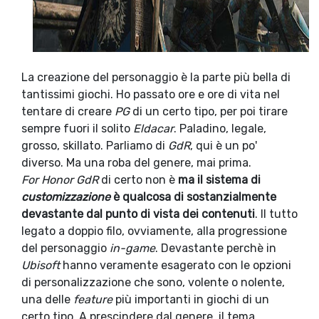
La creazione del personaggio è la parte più bella di
tantissimi giochi. Ho passato ore e ore di vita nel
tentare di creare
PG
di un certo tipo, per poi tirare
sempre fuori il solito
Eldacar
. Paladino, legale,
grosso, skillato. Parliamo di
GdR
, qui è un po'
diverso. Ma una roba del genere, mai prima.
For Honor GdR
di certo non è
ma il sistema di
customizzazione
è qualcosa di sostanzialmente
devastante dal punto di vista dei contenuti
. Il tutto
legato a doppio filo, ovviamente, alla progressione
del personaggio
in-game
. Devastante perchè in
Ubisoft
hanno veramente esagerato con le opzioni
di personalizzazione che sono, volente o nolente,
una delle
feature
più importanti in giochi di un
certo tipo. A prescindere dal genere, il tema