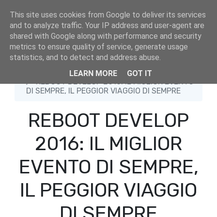
This site uses cookies from Google to deliver its services
and to analyze traffic. Your IP address and user-agent are
shared with Google along with performance and security
metrics to ensure quality of service, generate usage
statistics, and to detect and address abuse.
Home
34BigThings
LEARN MORE
GOT IT
REBOOT DEVELOP 2016: IL MIGLIOR EVENTO
DI SEMPRE, IL PEGGIOR VIAGGIO DI SEMPRE
REBOOT DEVELOP
2016: IL MIGLIOR
EVENTO DI SEMPRE,
IL PEGGIOR VIAGGIO
DI SEMPRE