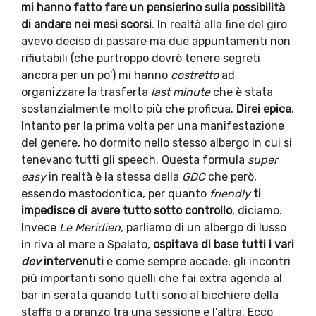
mi hanno fatto fare un pensierino sulla possibilità
di andare nei mesi scorsi
. In realtà alla fine del giro
avevo deciso di passare ma due appuntamenti non
rifiutabili (che purtroppo dovrò tenere segreti
ancora per un po') mi hanno
costretto
ad
organizzare la trasferta
last minute
che è stata
sostanzialmente molto più che proficua.
Direi epica
.
Intanto per la prima volta per una manifestazione
del genere, ho dormito nello stesso albergo in cui si
tenevano tutti gli speech. Questa formula
super
easy
in realtà è la stessa della
GDC
che però,
essendo mastodontica, per quanto
friendly
ti
impedisce di avere tutto sotto controllo
, diciamo.
Invece
Le Meridien,
parliamo di un albergo di lusso
in riva al mare a Spalato,
ospitava di base tutti i vari
dev
intervenuti
e come sempre accade, gli incontri
più importanti sono quelli che fai extra agenda al
bar in serata quando tutti sono al bicchiere della
staffa o a pranzo tra una sessione e l'altra. Ecco