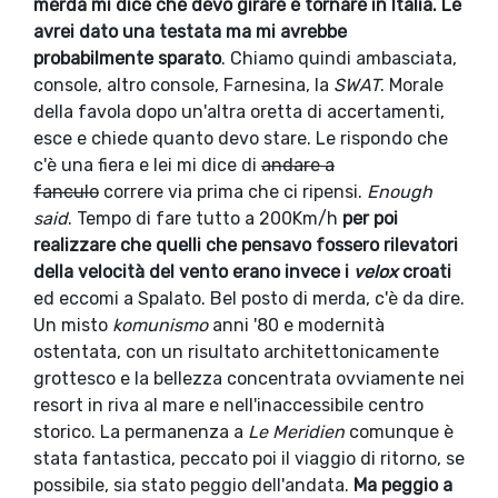
merda mi dice che devo girare e tornare in Italia. Le
avrei dato una testata ma mi avrebbe
probabilmente sparato
. Chiamo quindi ambasciata,
console, altro console, Farnesina, la
SWAT
. Morale
della favola dopo un'altra oretta di accertamenti,
esce e chiede quanto devo stare. Le rispondo che
c'è una fiera e lei mi dice di
andare a
fanculo
correre via prima che ci ripensi.
Enough
said
. Tempo di fare tutto a 200Km/h
per poi
realizzare che quelli che pensavo fossero rilevatori
della velocità del vento erano invece i
velox
croati
ed eccomi a Spalato. Bel posto di merda, c'è da dire.
Un misto
komunismo
anni '80 e modernità
ostentata, con un risultato architettonicamente
grottesco e la bellezza concentrata ovviamente nei
resort in riva al mare e nell'inaccessibile centro
storico. La permanenza a
Le Meridien
comunque è
stata fantastica, peccato poi il viaggio di ritorno, se
possibile, sia stato peggio dell'andata.
Ma peggio a