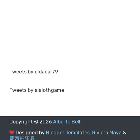
Tweets by eldacar79
Tweets by alalothgame
Copyright ©
2026
Alberto Belli
.
Designed by
Blogger Templates
,
Riviera Maya
&
爱西班牙语