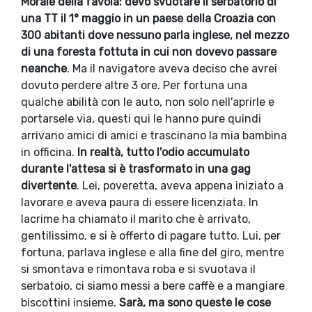
Morale della favola: devo svuotare il serbatorio di
una TT il 1° maggio in un paese della Croazia con
300 abitanti dove nessuno parla inglese, nel mezzo
di una foresta fottuta in cui non dovevo passare
neanche
. Ma il navigatore aveva deciso che avrei
dovuto perdere altre 3 ore. Per fortuna una
qualche abilità con le auto, non solo nell'aprirle e
portarsele via, questi qui le hanno pure quindi
arrivano amici di amici e trascinano la mia bambina
in officina.
In realtà, tutto l'odio accumulato
durante l'attesa si è trasformato in una gag
divertente
. Lei, poveretta, aveva appena iniziato a
lavorare e aveva paura di essere licenziata. In
lacrime ha chiamato il marito che è arrivato,
gentilissimo, e si è offerto di pagare tutto. Lui, per
fortuna, parlava inglese e alla fine del giro, mentre
si smontava e rimontava roba e si svuotava il
serbatoio, ci siamo messi a bere caffè e a mangiare
biscottini insieme.
Sarà, ma sono queste le cose