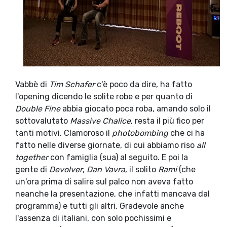
Vabbè di
Tim Schafer
c'è poco da dire, ha fatto
l'opening dicendo le solite robe e per quanto di
Double Fine
abbia giocato poca roba, amando solo il
sottovalutato
Massive Chalice
, resta il più fico per
tanti motivi. Clamoroso il
photobombing
che ci ha
fatto nelle diverse giornate, di cui abbiamo riso
all
together
con famiglia (sua) al seguito. E poi la
gente di
Devolver
,
Dan Vavra
, il solito
Rami
(che
un'ora prima di salire sul palco non aveva fatto
neanche la presentazione, che infatti mancava dal
programma) e tutti gli altri. Gradevole anche
l'assenza di italiani, con solo pochissimi e