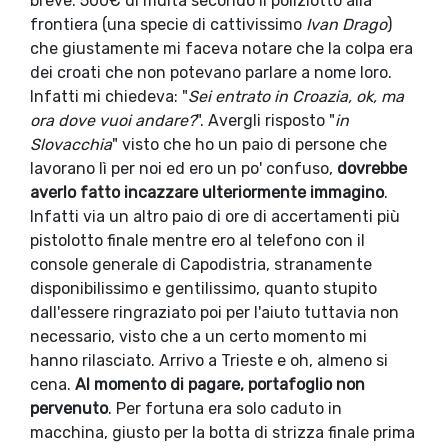
breve: 500€ di multa secondo il poliziotto alla
frontiera (una specie di cattivissimo
Ivan Drago
)
che giustamente mi faceva notare che la colpa era
dei croati che non potevano parlare a nome loro.
Infatti mi chiedeva: "
Sei entrato in Croazia, ok, ma
ora dove vuoi andare?
". Avergli risposto "
in
Slovacchia
" visto che ho un paio di persone che
lavorano lì per noi ed ero un po' confuso,
dovrebbe
averlo fatto incazzare ulteriormente immagino
.
Infatti via un altro paio di ore di accertamenti più
pistolotto finale mentre ero al telefono con il
console generale di Capodistria, stranamente
disponibilissimo e gentilissimo, quanto stupito
dall'essere ringraziato poi per l'aiuto tuttavia non
necessario, visto che a un certo momento mi
hanno rilasciato. Arrivo a Trieste e oh, almeno si
cena.
Al momento di pagare, portafoglio non
pervenuto
. Per fortuna era solo caduto in
macchina, giusto per la botta di strizza finale prima