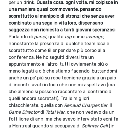
per un drink.
Questa cosa, ogni volta, mi colpisce in
una maniera quasi commovente, pensando
soprattutto al manipolo di stronzi che senza aver
combinato una sega in vita loro, dispensano
saggezza non richiesta a tanti giovani speranzosi
.
Parlando di
panel
, qualità
top
come
average
,
nonostante la presenza di qualche team locale
soprattutto come filler per dare più corpo alla
conferenza. Ne ho seguiti diversi tra un
appuntamento e l'altro, tutti ovviamente più o
meno legati a ciò che stiamo facendo, buttandomi
anche un po' più su robe tecniche grazie a un paio
di incontri avuti in loco che non mi aspettavo (ma
che almeno si possono raccontare al contrario di
quelli ancora secretati). Tra le migliori
chiacchierate, quella con
Renaud Charpentier
, il
Game Director
di
Total War
, che non vedevo da un
fottilione di anni ma che avevo intervistato eoni fa
a Montreal quando si occupava di
Splinter Cell
(in