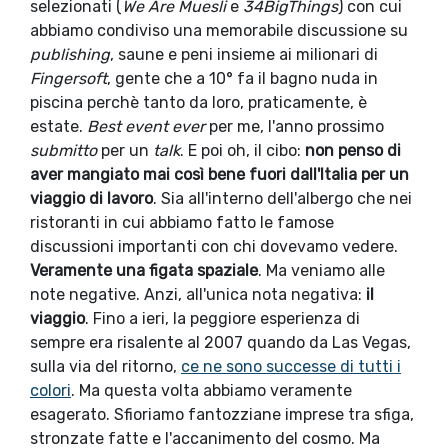
selezionati (
We Are Muesli
e
34BigThings
) con cui
abbiamo condiviso
una memorabile discussione su
publishing
, saune e peni insieme ai milionari di
Fingersoft
, gente che a 10° fa il bagno nuda in
piscina perchè tanto da loro, praticamente, è
estate.
Best event ever
per me, l'anno prossimo
submitto
per un
talk
. E poi oh, il cibo:
non penso di
aver mangiato mai così bene fuori dall'Italia per un
viaggio di lavoro
. Sia all'interno dell'albergo che nei
ristoranti in cui abbiamo fatto le famose
discussioni importanti con chi dovevamo vedere.
Veramente una figata spaziale
. Ma veniamo alle
note negative. Anzi, all'unica nota negativa:
il
viaggio
. Fino a ieri, la peggiore esperienza di
sempre era risalente al 2007 quando da Las Vegas,
sulla via del ritorno,
ce ne sono successe di tutti i
colori
. Ma questa volta abbiamo veramente
esagerato. Sfioriamo fantozziane imprese tra sfiga,
stronzate fatte e l'accanimento del cosmo. Ma