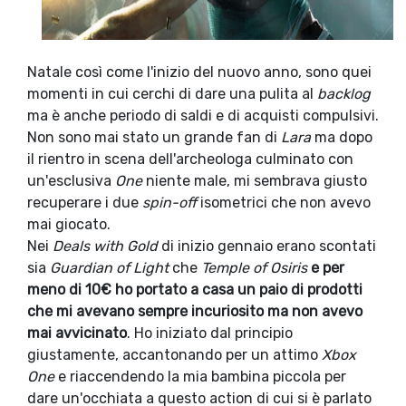
Natale così come l'inizio del nuovo anno, sono quei
momenti in cui cerchi di dare una pulita al
backlog
ma è anche periodo di saldi e di acquisti compulsivi.
Non sono mai stato un grande fan di
Lara
ma dopo
il rientro in scena dell'archeologa culminato con
un'esclusiva
One
niente male, mi sembrava giusto
recuperare i due
spin-off
isometrici che non avevo
mai giocato.
Nei
Deals with Gold
di inizio gennaio erano scontati
sia
Guardian of Light
che
Temple of Osiris
e per
meno di 10€ ho portato a casa un paio di prodotti
che mi avevano sempre incuriosito ma non avevo
mai avvicinato
. Ho iniziato dal principio
giustamente, accantonando per un attimo
Xbox
One
e riaccendendo la mia bambina piccola per
dare un'occhiata a questo action di cui si è parlato