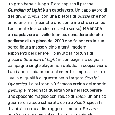
un gran bene a lungo. E ora capisco il perchè.
Guardian of Light
è un capolavoro
. Un capolavoro di
design,
in primis
, con una pletora di
puzzle
che non
annoiano mai (neanche uno come me che si rompe
facilmente le scatole in questo senso).
Ma anche
un capolavoro a livello tecnico, considerando che
parliamo di un gioco del 2010
che fa ancora la sua
porca figura messo vicino a tanti moderni
esponenti del genere. Ho avuto la fortuna di
giocare
Guardian of Light
in compagnia e se già la
campagna single player non delude, in coppia viene
fuori ancora più prepotentemente l'impressionante
livello di qualità di questa perla targata
Crystal
Dynamics
. La
tettona
più famosa eroina del mondo
gaming
è impegnata questa volta nel recuperare
uno specchio magico con l'aiuto di
Totec
, un antico
guerriero azteco schierato contro
Xolotl
, spietata
divinità pronta a distruggere il mondo. Se
Lara
potrà contare come al solito sulle sue pistole,