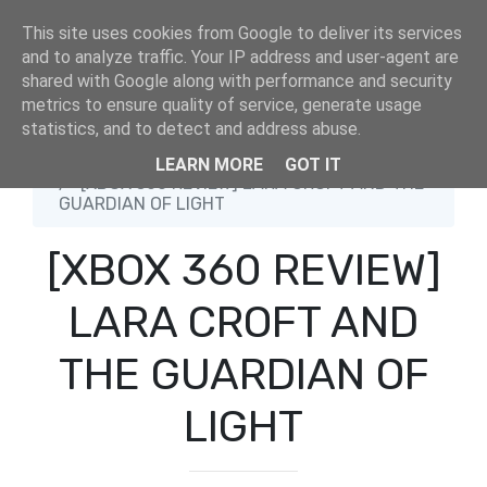
This site uses cookies from Google to deliver its services
and to analyze traffic. Your IP address and user-agent are
shared with Google along with performance and security
metrics to ensure quality of service, generate usage
statistics, and to detect and address abuse.
Home
Crystal Dynamics
LEARN MORE
GOT IT
[XBOX 360 REVIEW] LARA CROFT AND THE
GUARDIAN OF LIGHT
[XBOX 360 REVIEW]
LARA CROFT AND
THE GUARDIAN OF
LIGHT