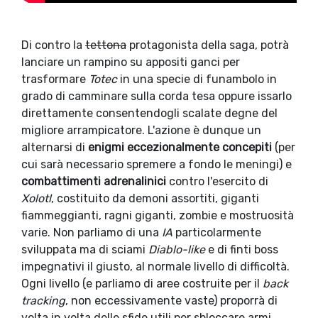
Di contro la
tettona
protagonista della saga, potrà
lanciare un rampino su appositi ganci per
trasformare
Totec
in una specie di funambolo in
grado di camminare sulla corda tesa oppure issarlo
direttamente consentendogli scalate degne del
migliore arrampicatore. L'azione è dunque un
alternarsi di
enigmi eccezionalmente concepiti
(per
cui sarà necessario spremere a fondo le meningi) e
combattimenti adrenalinici
contro l'esercito di
Xolotl
, costituito da demoni assortiti, giganti
fiammeggianti, ragni giganti, zombie e mostruosità
varie. Non parliamo di una
IA
particolarmente
sviluppata ma di sciami
Diablo-like
e di finti boss
impegnativi il giusto, al normale livello di difficoltà.
Ogni livello (e parliamo di aree costruite per il
back
tracking
, non eccessivamente vaste) proporrà di
volta in volta delle sfide utili per sbloccare armi