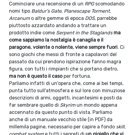
Cominciare una recensione di un
RPG
scomodando
nomi tipo
Baldur's Gate
,
Planescape Torment
,
Arcanum
o altre gemme di epoca
DOS
, parrebbe
piuttosto azzardato andando a trattare un
prodotto indie come
Serpent in the Staglands
ma
come sappiamo la nostalgia è canaglia e il
paragone, volente o nolente, viene sempre fuori
. Ci
sono giochi che messi di fronte a capolavori del
passato da cui prendono ispirazione fanno magra
figura, con tutti i rimpianti che si portano dietro,
ma non è questo il caso
per fortuna.
Parliamo infatti di un'opera che, come ai bei tempi,
punta tutto sull'atmosfera e sul lore con minuziose
descrizioni di armi, oggetti, incantesimi e posti da
far sembrare quello di
Skyrim
un mondo appena
accennato da questo punto di vista. Parliamo
anche di un manuale vecchio stile (in PDF) da
millemila pagine, necessario per capire a fondo
skill
,
combat system
e tutti i segreti di
un gioiello che vi