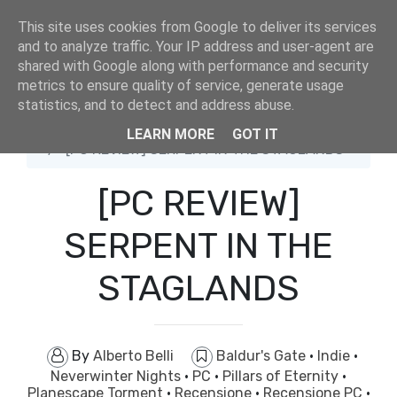
This site uses cookies from Google to deliver its services
and to analyze traffic. Your IP address and user-agent are
shared with Google along with performance and security
metrics to ensure quality of service, generate usage
statistics, and to detect and address abuse.
Home
Baldur's Gate
LEARN MORE
GOT IT
[PC REVIEW] SERPENT IN THE STAGLANDS
[PC REVIEW]
SERPENT IN THE
STAGLANDS
By
Alberto Belli
Baldur's Gate
·
Indie
·
Neverwinter Nights
·
PC
·
Pillars of Eternity
·
Planescape Torment
·
Recensione
·
Recensione PC
·