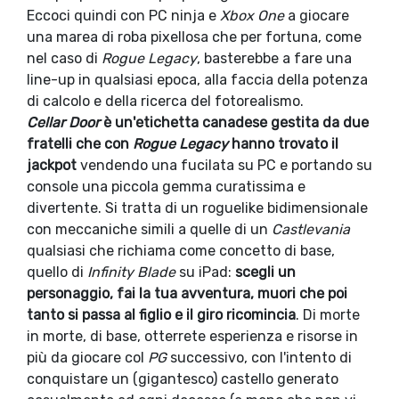
Eccoci quindi con PC ninja e
Xbox One
a giocare
una marea di roba pixellosa che per fortuna, come
nel caso di
Rogue Legacy
, basterebbe a fare una
line-up in qualsiasi epoca, alla faccia della potenza
di calcolo e della ricerca del fotorealismo.
Cellar Door
è un'etichetta canadese gestita da due
fratelli che con
Rogue Legacy
hanno trovato il
jackpot
vendendo una fucilata su PC e portando su
console una piccola gemma curatissima e
divertente. Si tratta di un roguelike bidimensionale
con meccaniche simili a quelle di un
Castlevania
qualsiasi che richiama come concetto di base,
quello di
Infinity Blade
su iPad:
scegli un
personaggio, fai la tua avventura, muori che poi
tanto si passa al figlio e il giro ricomincia
. Di morte
in morte, di base, otterrete esperienza e risorse in
più da giocare col
PG
successivo, con l'intento di
conquistare un (gigantesco) castello generato