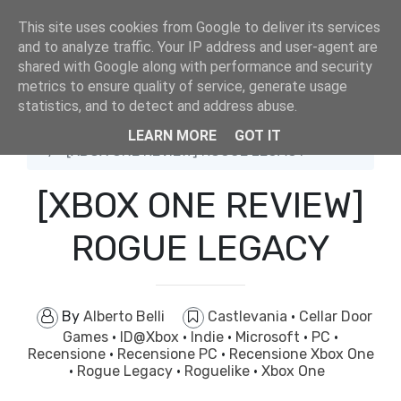
This site uses cookies from Google to deliver its services
and to analyze traffic. Your IP address and user-agent are
shared with Google along with performance and security
metrics to ensure quality of service, generate usage
statistics, and to detect and address abuse.
Home
Castlevania
LEARN MORE
GOT IT
[XBOX ONE REVIEW] ROGUE LEGACY
[XBOX ONE REVIEW]
ROGUE LEGACY
By
Alberto Belli
Castlevania
·
Cellar Door
Games
·
ID@Xbox
·
Indie
·
Microsoft
·
PC
·
Recensione
·
Recensione PC
·
Recensione Xbox One
·
Rogue Legacy
·
Roguelike
·
Xbox One