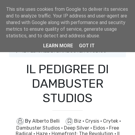
This site uses cookies from Google to deliver its services
and to analyze traffic. Your IP address and user-agent are
shared with Google along with performance and security
metrics to ensure quality of service, generate usage
statistics, and to detect and address abuse.
Home
Biz
LEARN MORE
GOT IT
IL PEDIGREE DI DAMBUSTER STUDIOS
IL PEDIGREE DI
DAMBUSTER
STUDIOS
By
Alberto Belli
Biz
·
Crysis
·
Crytek
·
Dambuster Studios
·
Deep Silver
·
Eidos
·
Free
Radical
·
Haze
·
Homefront: The Revolution
·
Il