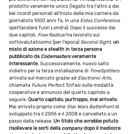
prodotto veramente unico (legato tra l'altro a dei
bei ricordi personali all'inizio della mia carriera da
giornalista 1000 anni fa, in una
Eidos Conference
spettacolare fuori Londra). Dopo il successo dei
due capitoli,
Free Radical
ha lavorato sul
sottovalutatissimo (per l'epoca)
Second Sight
,
un
misto di azione e stealth in terza persona
pubblicato da
Codemasters
veramente
interessante
. Successivamente, nuovo salto
indietro per la terza installazione di
TimeSplitters
arrivata sul mercato grazie ad
Electronic Arts
,
chiamata
Future Perfect
. Enfasi sulla modalità
cooperativa e annuncio del quarto capitolo a
seguire.
Quarto capitolo, purtroppo, mai arrivato
.
Mai arrivato proprio come
Star Wars Battelfront III
,
sviluppato tra il 2006 e il 2008 e cancellato a un
passo dalla release.
Un titolo che avrebbe potuto
risollevare le sorti della
company
dopo il mediocre