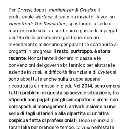
Per
Crytek
, dopo il
multiplayer
di
Crysis
e il
profittevole
Warface
, il team ha iniziato i lavori su
Homefront: The Revolution
, spostando la sede e
mantenendo solo un centinaio e passa di impiegati
dei 185 della precedente gestione, con un
investimento milionario per garantire continuità ai
progetti in progress.
Il resto, purtroppo, è storia
recente
. Nonostante il denaro in cassa e le
convenzioni del governo britannico per aiutare le
aziende in crisi, le difficoltà finanziarie di
Crytek
si
sono abbattute anche sulla truppa appena
ricostituita e rimessa in piedi.
Nel 2014, sono emersi
tutti i problemi di questa spiacevole situazione, tra
stipendi non pagati per gli sviluppatori e premi non
corrisposti al management, arrivati insieme a una
serie di tagli ulteriori e alla dipartita di un'altra
cospicua fetta di professionisti
. Dopo un iniziale
tarantella per prendere tempo,
Crytek
nell'estate