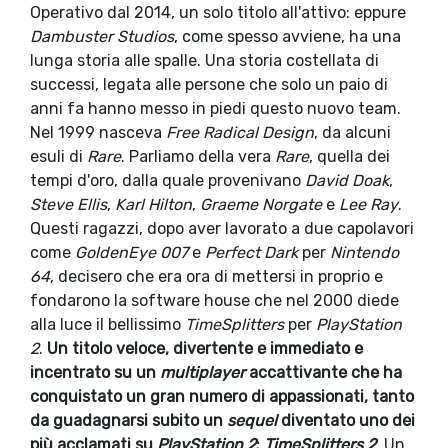
Operativo dal 2014, un solo titolo all'attivo: eppure
Dambuster Studios
, come spesso avviene, ha una
lunga storia alle spalle. Una storia costellata di
successi, legata alle persone che solo un paio di
anni fa hanno messo in piedi questo nuovo team.
Nel 1999 nasceva
Free Radical Design
, da alcuni
esuli di
Rare
. Parliamo della vera
Rare
, quella dei
tempi d'oro, dalla quale provenivano
David Doak
,
Steve Ellis
,
Karl Hilton
,
Graeme Norgate
e
Lee Ray
.
Questi ragazzi, dopo aver lavorato a due capolavori
come
GoldenEye 007
e
Perfect Dark
per
Nintendo
64
, decisero che era ora di mettersi in proprio e
fondarono la software house che nel 2000 diede
alla luce il bellissimo
TimeSplitters
per
PlayStation
2
.
Un titolo veloce, divertente e immediato e
incentrato su un
multiplayer
accattivante che ha
conquistato un gran numero di appassionati, tanto
da guadagnarsi subito un
sequel
diventato uno dei
più acclamati su
PlayStation 2
:
TimeSplitters 2
. Un