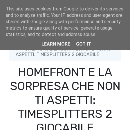
This site uses cookies from Google to deliver its services
and to analyze traffic. Your IP address and user-agent are
shared with Google along with performance and security
metrics to ensure quality of service, generate usage
statistics, and to detect and address abuse.
Home
Atari
LEARN MORE
GOT IT
HOMEFRONT E LA SORPRESA CHE NON TI
ASPETTI: TIMESPLITTERS 2 GIOCABILE
HOMEFRONT E LA
SORPRESA CHE NON
TI ASPETTI:
TIMESPLITTERS 2
GIOCABILE