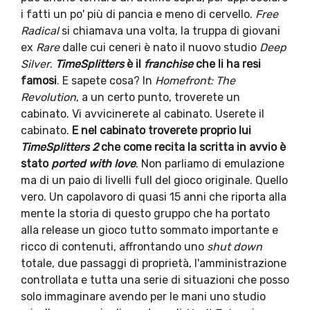
i fatti un po' più di pancia e meno di cervello.
Free
Radical
si chiamava una volta, la truppa di giovani
ex
Rare
dalle cui ceneri è nato il nuovo studio
Deep
Silver
.
TimeSplitters
è il
franchise
che li ha resi
famosi
. E sapete cosa? In
Homefront: The
Revolution
, a un certo punto, troverete un
cabinato. Vi avvicinerete al cabinato. Userete il
cabinato.
E nel cabinato troverete proprio lui
TimeSplitters 2
che come recita la scritta in avvio è
stato
ported with love
. Non parliamo di emulazione
ma di un paio di livelli full del gioco originale. Quello
vero. Un capolavoro di quasi 15 anni che riporta alla
mente la storia di questo gruppo che ha portato
alla release un gioco tutto sommato importante e
ricco di contenuti, affrontando uno
shut down
totale, due passaggi di proprietà, l'amministrazione
controllata e tutta una serie di situazioni che posso
solo immaginare avendo per le mani uno studio