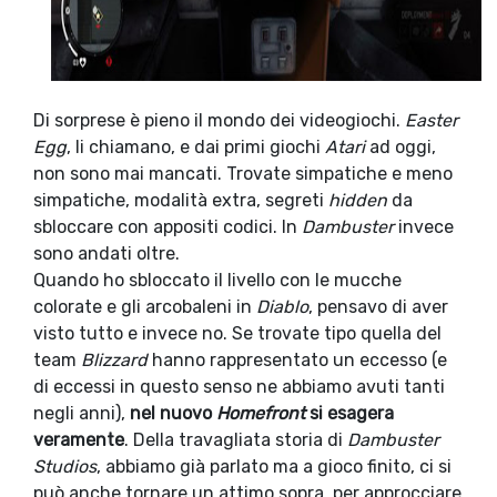
Di sorprese è pieno il mondo dei videogiochi.
Easter
Egg
, li chiamano, e dai primi giochi
Atari
ad oggi,
non sono mai mancati. Trovate simpatiche e meno
simpatiche, modalità extra, segreti
hidden
da
sbloccare con appositi codici. In
Dambuster
invece
sono andati oltre.
Quando ho sbloccato il livello con le mucche
colorate e gli arcobaleni in
Diablo
, pensavo di aver
visto tutto e invece no. Se trovate tipo quella del
team
Blizzard
hanno rappresentato un eccesso (e
di eccessi in questo senso ne abbiamo avuti tanti
negli anni),
nel nuovo
Homefront
si esagera
veramente
. Della travagliata storia di
Dambuster
Studios
, abbiamo già parlato ma a gioco finito, ci si
può anche tornare un attimo sopra, per approcciare