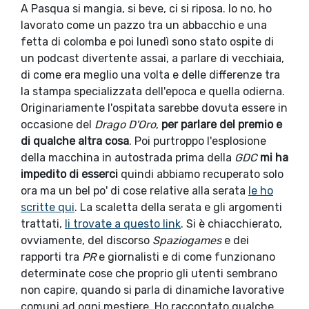
A Pasqua si mangia, si beve, ci si riposa. Io no, ho
lavorato come un pazzo tra un abbacchio e una
fetta di colomba e poi lunedì sono stato ospite di
un podcast divertente assai, a parlare di vecchiaia,
di come era meglio una volta e delle differenze tra
la stampa specializzata dell'epoca e quella odierna.
Originariamente l'ospitata sarebbe dovuta essere in
occasione del
Drago D'Oro
,
per parlare del premio e
di qualche altra cosa
. Poi purtroppo l'esplosione
della macchina in autostrada prima della
GDC
mi ha
impedito di esserci
quindi abbiamo recuperato solo
ora ma un bel po' di cose relative alla serata
le ho
scritte qui
. La scaletta della serata e gli argomenti
trattati,
li trovate a questo link
. Si è chiacchierato,
ovviamente, del discorso
Spaziogames
e dei
rapporti tra
PR
e giornalisti e di come funzionano
determinate cose che proprio gli utenti sembrano
non capire, quando si parla di dinamiche lavorative
comuni ad ogni mestiere, Ho raccontato qualche