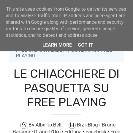
This site uses cookies from Google to deliver its services
and to analyze traffic. Your IP address and user-agent are
shared with Google along with performance and security
metrics to ensure quality of service, generate usage
statistics, and to detect and address abuse.
Home
Biz
LEARN MORE
GOT IT
LE CHIACCHIERE DI PASQUETTA SU FREE
PLAYING
LE CHIACCHIERE DI
PASQUETTA SU
FREE PLAYING
By
Alberto Belli
Biz
·
Blog
·
Bruno
Barbera
·
Drago D'Oro
·
Editoria
·
Facebook
·
Free