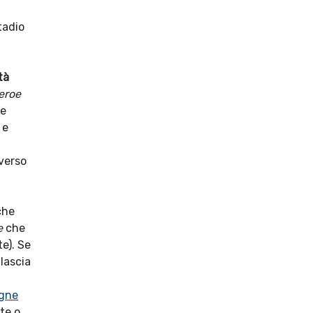
tadio
tà
eroe
le
 e
 verso
che
e
che
e). Se
 lascia
gne
ite o