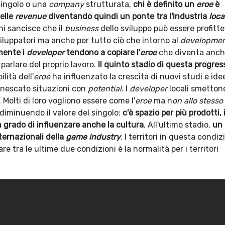
singolo o una
company
strutturata,
chi è definito un
eroe
è
elle
revenue
diventando quindi un ponte tra l'industria
loca
hi sancisce che il
business
dello sviluppo può essere profitte
viluppatori ma anche per tutto ciò che intorno al
developme
mente i
developer
tendono a copiare l'
eroe
che diventa anche
 parlare del proprio lavoro.
Il quinto stadio di questa progres
bilità dell'
eroe
ha influenzato la crescita di nuovi studi e ide
nnescato situazioni con
potential
. I
developer
locali smettono
. Molti di loro vogliono essere come l'
eroe
ma n
on allo stess
 diminuendo il valore del singolo:
c'è spazio per più prodotti, i
 grado di influenzare anche la cultura
. All'ultimo stadio,
un
ternazionali della
game industry
. I territori in questa condi
e tra le ultime due condizioni è la normalità per i territori