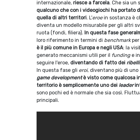
internazionale,
riesce a farcela
. Che sia un 
qualcuno che con i videogiochi ha portato d
quella di altri territori
. L'
eroe
in sostanza è c
diventa un modello misurabile per gli altri s
ruota (fondi, filiera).
In questa fase general
loro riferimento in termini di
benchmark
per
è il più comune in Europa e negli USA
: la visi
generato meccanismi utili per il
funding
e i
seguire l'eroe,
diventando di fatto dei
ribelli
In questa fase gli
eroi
, diventano più di uno
game development
è visto come qualcosa in
territorio è semplicemente uno dei
leader
in
sono pochi ed è normale che sia così. Fluttuar
principali.