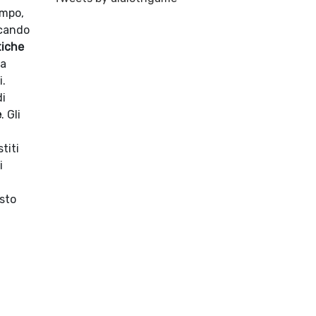
empo,
icando
tiche
ra
i.
di
e
. Gli
titi
i
osto