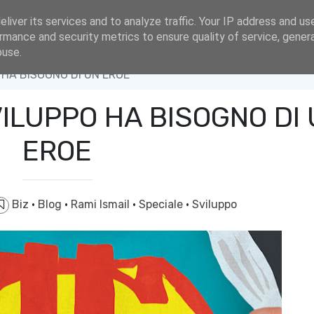
liver its services and to analyze traffic. Your IP address and us
rmance and security metrics to ensure quality of service, gene
buse.
 HA BISOGNO DI UN EROE
VILUPPO HA BISOGNO DI
EROE
Biz
·
Blog
·
Rami Ismail
·
Speciale
·
Sviluppo