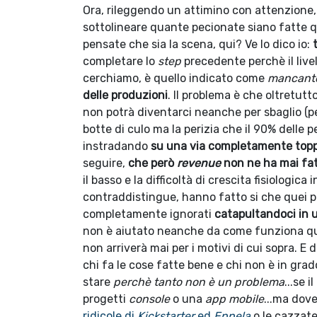
Ora, rileggendo un attimino con attenzione, c
sottolineare quante pecionate siano fatte qu
pensate che sia la scena, qui? Ve lo dico io:
completare lo
step
precedente perchè il live
cerchiamo, è quello indicato come
mancante 
delle produzioni
. Il problema è che oltretu
non potrà diventarci neanche per sbaglio (pe
botte di culo ma la perizia che il 90% delle p
instradando
su una via completamente top
seguire,
che però
revenue
non ne ha mai fat
il basso e la difficoltà di crescita fisiologi
contraddistingue, hanno fatto si che quei p
completamente ignorati
catapultandoci in 
non è aiutato neanche da come funziona qu
non arriverà mai per i motivi di cui sopra. E 
chi fa le cose fatte bene e chi non è in grad
stare
perchè tanto non è un problema
...se 
progetti
console
o una
app mobile
...ma dov
ridicole di
Kickstarter
ed
Eppela
o le cazzat