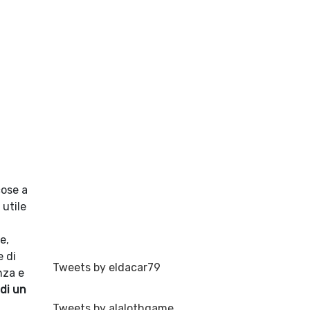
cose a
 utile
e,
e di
Tweets by eldacar79
nza e
 di un
Tweets by alalothgame