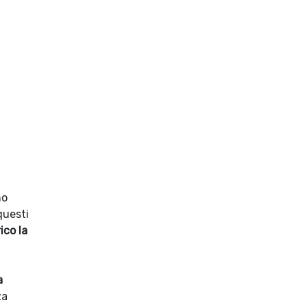
no
questi
ico la
a
za