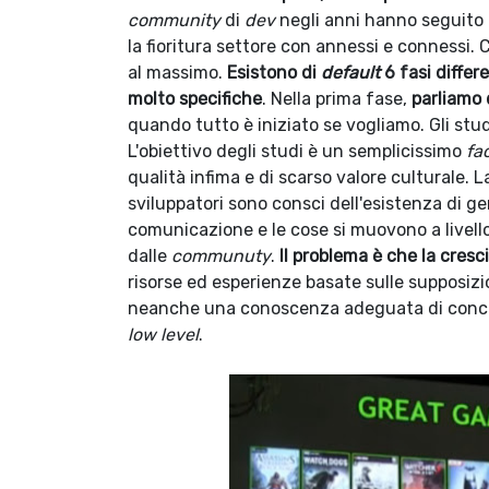
community
di
dev
negli anni hanno seguito
la fioritura settore con annessi e connessi.
al massimo.
Esistono di
default
6 fasi differ
molto specifiche
. Nella prima fase,
parliamo 
quando tutto è iniziato se vogliamo. Gli stud
L'obiettivo degli studi è un semplicissimo
fa
qualità infima e di scarso valore culturale. 
sviluppatori sono consci dell'esistenza di g
comunicazione e le cose si muovono a livello
dalle
communuty
.
Il problema è che la cresci
risorse ed esperienze basate sulle supposizi
neanche una conoscenza adeguata di concet
low level
.