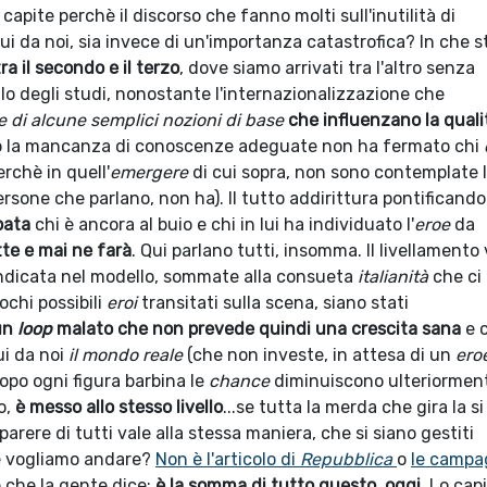
apite perchè il discorso che fanno molti sull'inutilità di
i da noi, sia invece di un'importanza catastrofica? In che s
tra il secondo e il terzo
, dove siamo arrivati tra l'altro senza
llo degli studi, nonostante l'internazionalizzazione che
di alcune semplici nozioni di base
che influenzano la quali
tto la mancanza di conoscenze adeguate non ha fermato chi
rchè in quell'
emergere
di cui sopra, non sono contemplate 
ersone che parlano, non ha). Il tutto addirittura pontificando
pata
chi è ancora al buio e chi in lui ha individuato l'
eroe
da
te e mai ne farà
. Qui parlano tutti, insomma. Il livellamento
ca indicata nel modello, sommate alla consueta
italianità
che ci
ochi possibili
eroi
transitati sulla scena, siano stati
un
loop
malato che non prevede quindi una crescita sana
e 
i da noi
il mondo reale
(che non investe, in attesa di un
ero
dopo ogni figura barbina le
chance
diminuiscono ulteriorment
o,
è messo allo stesso livello
...se tutta la merda che gira la si
il parere di tutti vale alla stessa maniera, che si siano gestiti
e vogliamo andare?
Non è l'articolo di
Repubblica
o
le campa
e che la gente dice:
è la somma di tutto questo, oggi
. Lo cap