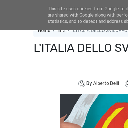
eldacar@eldastyle.it
This site uses cookies from Google to de
are shared with Google along with perfo
statistics, and to detect and address a
Home
Biz
L'ITALIA DELLO SVILUPPO
L'ITALIA DELLO S
By
Alberto Belli