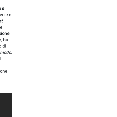
l
e
vole e
nt
 il
sione
e, ha
 di
o modo
.
l
zione