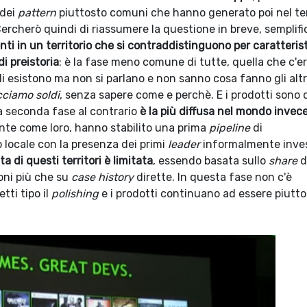
 dei
pattern
piuttosto comuni che hanno generato poi nel t
 Cercherò quindi di riassumere la questione in breve, semplif
enti in un territorio che si contraddistinguono per caratteris
di preistoria
: è la fase meno comune di tutte, quella che c'e
i esistono ma non si parlano e non sanno cosa fanno gli altr
cciamo soldi
, senza sapere come e perchè. E i prodotti sono 
La seconda fase al contrario
è la più diffusa nel mondo invec
ente come loro, hanno stabilito una prima
pipeline
di
 locale con la presenza dei primi
leader
informalmente inves
ta di questi territori è limitata
, essendo basata sullo
share
d
oni più che su
case history
dirette. In questa fase non c'è
ti tipo il
polishing
e i prodotti continuano ad essere piutt