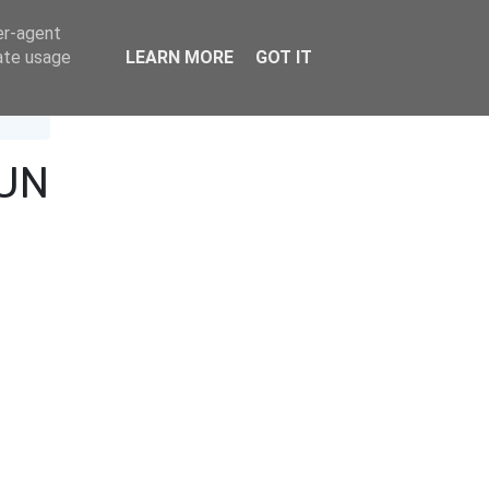
er-agent
rate usage
LEARN MORE
GOT IT
 UN