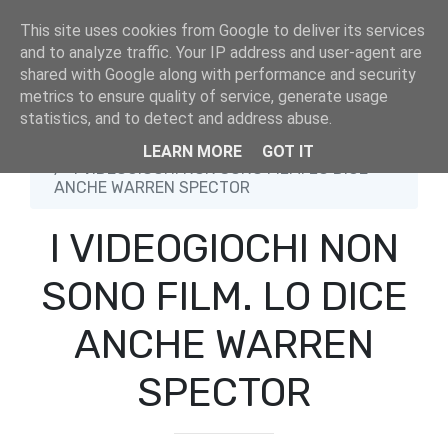
This site uses cookies from Google to deliver its services
and to analyze traffic. Your IP address and user-agent are
shared with Google along with performance and security
metrics to ensure quality of service, generate usage
statistics, and to detect and address abuse.
Home
Blog
LEARN MORE
GOT IT
I VIDEOGIOCHI NON SONO FILM. LO DICE
ANCHE WARREN SPECTOR
I VIDEOGIOCHI NON
SONO FILM. LO DICE
ANCHE WARREN
SPECTOR