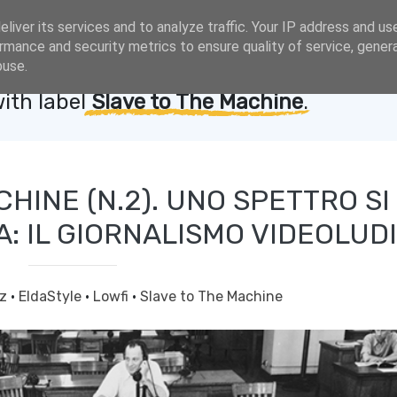
liver its services and to analyze traffic. Your IP address and us
rmance and security metrics to ensure quality of service, gene
buse.
ith label
Slave to The Machine
.
HINE (N.2). UNO SPETTRO SI
A: IL GIORNALISMO VIDEOLUD
iz
·
EldaStyle
·
Lowfi
·
Slave to The Machine