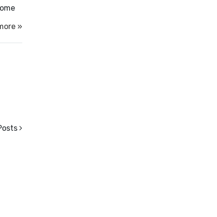
 come
more »
Posts