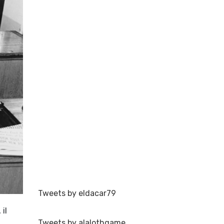
Tweets by eldacar79
il
Tweets by alalothgame