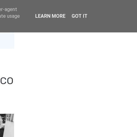
er-agent
rate usage
LEARN MORE
GOT IT
ICO