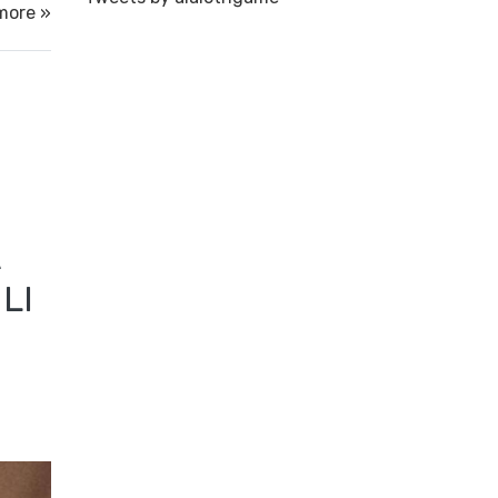
more »
A
LI