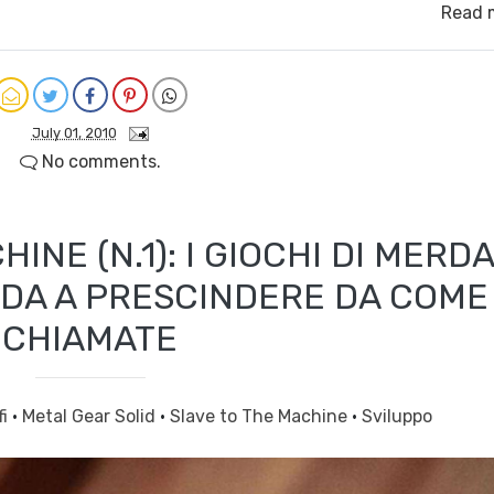
Read 
July 01, 2010
No comments.
INE (N.1): I GIOCHI DI MERD
RDA A PRESCINDERE DA COME 
CHIAMATE
fi
·
Metal Gear Solid
·
Slave to The Machine
·
Sviluppo