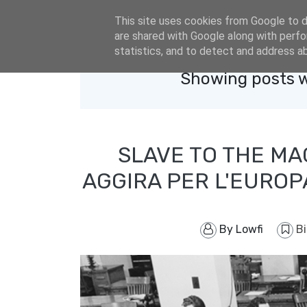
eldacar@eldastyle.it
This site uses cookies from Google to de
are shared with Google along with perfo
statistics, and to detect and address a
Showing posts w
SLAVE TO THE MAC
AGGIRA PER L'EUROP
By
Lowfi
B