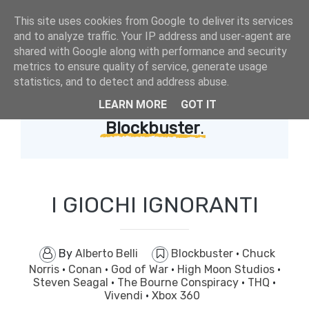
This site uses cookies from Google to deliver its services
and to analyze traffic. Your IP address and user-agent are
shared with Google along with performance and security
metrics to ensure quality of service, generate usage
statistics, and to detect and address abuse.
LEARN MORE
GOT IT
Showing posts with label
Blockbuster
.
I GIOCHI IGNORANTI
By
Alberto Belli
Blockbuster
·
Chuck
Norris
·
Conan
·
God of War
·
High Moon Studios
·
Steven Seagal
·
The Bourne Conspiracy
·
THQ
·
Vivendi
·
Xbox 360