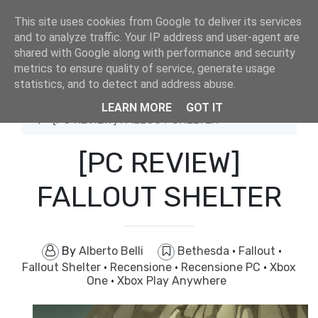
This site uses cookies from Google to deliver its services
and to analyze traffic. Your IP address and user-agent are
shared with Google along with performance and security
metrics to ensure quality of service, generate usage
statistics, and to detect and address abuse.
Home
Bethesda
LEARN MORE
GOT IT
[PC REVIEW] FALLOUT SHELTER
[PC REVIEW]
FALLOUT SHELTER
By
Alberto Belli
Bethesda
·
Fallout
·
Fallout Shelter
·
Recensione
·
Recensione PC
·
Xbox
One
·
Xbox Play Anywhere