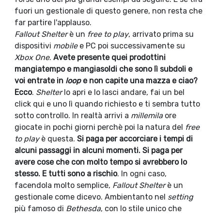
fuori un gestionale di questo genere, non resta che
far partire l'applauso.
Fallout Shelter
è un
free to play
, arrivato prima su
dispositivi
mobile
e PC poi successivamente su
Xbox One
.
Avete presente quei prodottini
mangiatempo e mangiasoldi che sono lì subdoli e
voi entrate in
loop
e non capite una mazza e ciao?
Ecco
.
Shelter
lo apri e lo lasci andare, fai un bel
click qui e uno lì quando richiesto e ti sembra tutto
sotto controllo. In realtà arrivi a
millemila
ore
giocate in pochi giorni perchè poi la natura del
free
to play
è questa.
Si paga per accorciare i tempi di
alcuni passaggi in alcuni momenti. Si paga per
avere cose che con molto tempo si avrebbero lo
stesso. E tutti sono a rischio
. In ogni caso,
facendola molto semplice,
Fallout Shelter
è un
gestionale come dicevo. Ambientanto nel
setting
più famoso di
Bethesda
, con lo stile unico che