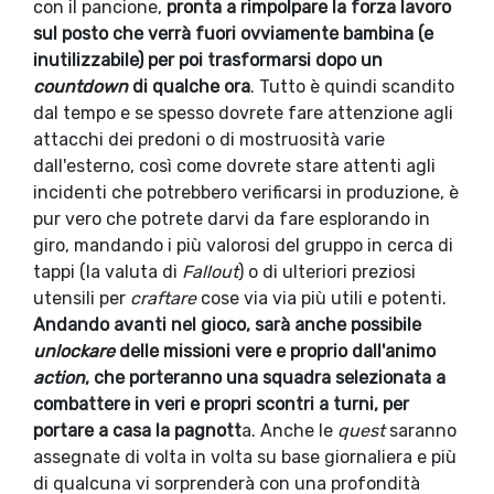
con il pancione,
pronta a rimpolpare la forza lavoro
sul posto che verrà fuori ovviamente bambina (e
inutilizzabile) per poi trasformarsi dopo un
countdown
di qualche ora
. Tutto è quindi scandito
dal tempo e se spesso dovrete fare attenzione agli
attacchi dei predoni o di mostruosità varie
dall'esterno, così come dovrete stare attenti agli
incidenti che potrebbero verificarsi in produzione, è
pur vero che potrete darvi da fare esplorando in
giro, mandando i più valorosi del gruppo in cerca di
tappi (la valuta di
Fallout
) o di ulteriori preziosi
utensili per
craftare
cose via via più utili e potenti.
Andando avanti nel gioco, sarà anche possibile
unlockare
delle missioni vere e proprio dall'animo
action
, che porteranno una squadra selezionata a
combattere in veri e propri scontri a turni, per
portare a casa la pagnott
a. Anche le
quest
saranno
assegnate di volta in volta su base giornaliera e più
di qualcuna vi sorprenderà con una profondità