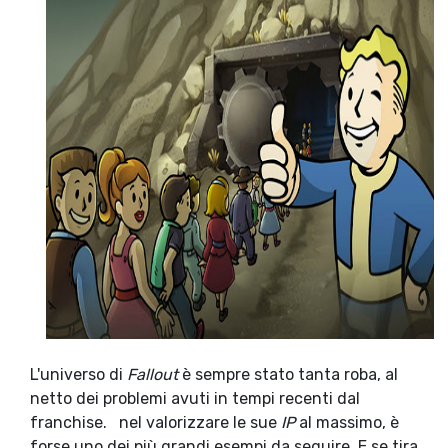
L'universo di
Fallout
è sempre stato tanta roba, al
netto dei problemi avuti in tempi recenti dal
franchise.
nel valorizzare le sue
IP
al massimo, è
forse uno dei più grandi esempi da seguire. E se tira