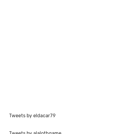
Tweets by eldacar79
Tweets by alalothgame