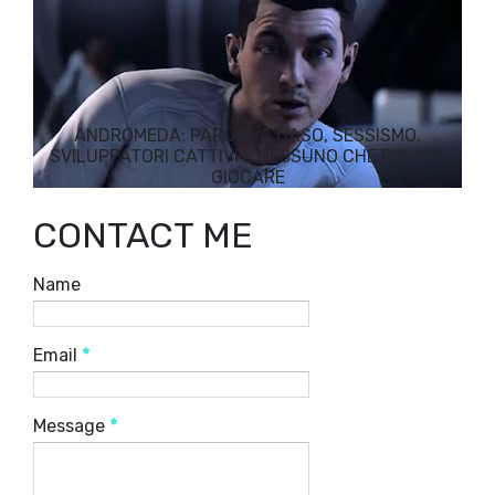
ANDROMEDA: PAROLE A CASO, SESSISMO,
SVILUPPATORI CATTIVI E NESSUNO CHE PENSI A
GIOCARE
CONTACT ME
Name
Email
*
Message
*