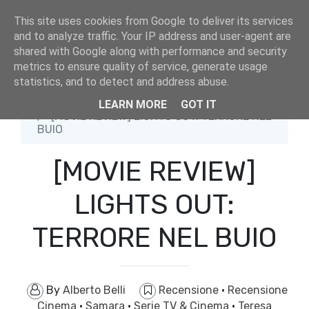
This site uses cookies from Google to deliver its services
and to analyze traffic. Your IP address and user-agent are
shared with Google along with performance and security
metrics to ensure quality of service, generate usage
statistics, and to detect and address abuse.
Home
Recensione
LEARN MORE
GOT IT
[MOVIE REVIEW] LIGHTS OUT: TERRORE NEL
BUIO
[MOVIE REVIEW]
LIGHTS OUT:
TERRORE NEL BUIO
By
Alberto Belli
Recensione
·
Recensione
Cinema
·
Samara
·
Serie TV & Cinema
·
Teresa