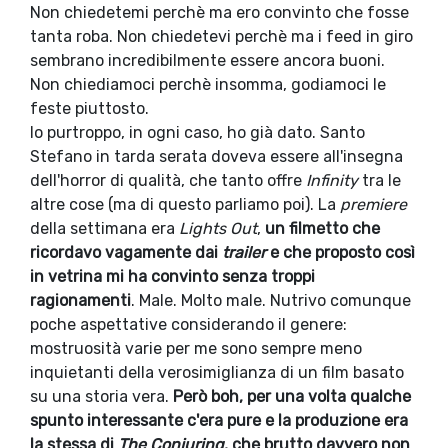
Non chiedetemi perchè ma ero convinto che fosse
tanta roba. Non chiedetevi perchè ma i feed in giro
sembrano incredibilmente essere ancora buoni.
Non chiediamoci perchè insomma, godiamoci le
feste piuttosto.
Io purtroppo, in ogni caso, ho già dato. Santo
Stefano in tarda serata doveva essere all'insegna
dell'horror di qualità, che tanto offre
Infinity
tra le
altre cose (ma di questo parliamo poi). La
premiere
della settimana era
Lights Out
,
un filmetto che
ricordavo vagamente dai
trailer
e che proposto così
in vetrina mi ha convinto senza troppi
ragionamenti
. Male. Molto male. Nutrivo comunque
poche aspettative considerando il genere:
mostruosità varie per me sono sempre meno
inquietanti della verosimiglianza di un film basato
su una storia vera.
Però boh, per una volta qualche
spunto interessante c'era pure e la produzione era
la stessa di
The Conjuring
, che brutto davvero non