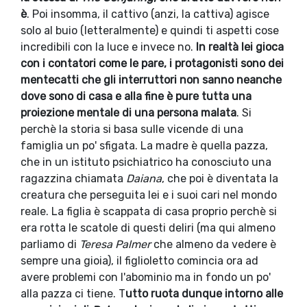
è
. Poi insomma, il cattivo (anzi, la cattiva) agisce
solo al buio (letteralmente) e quindi ti aspetti cose
incredibili con la luce e invece no.
In realtà lei gioca
con i contatori come le pare, i protagonisti sono dei
mentecatti che gli interruttori non sanno neanche
dove sono di casa e alla fine è pure tutta una
proiezione mentale di una persona malata
. Si
perchè la storia si basa sulle vicende di una
famiglia un po' sfigata. La madre è quella pazza,
che in un istituto psichiatrico ha conosciuto una
ragazzina chiamata
Daiana
, che poi è diventata la
creatura che perseguita lei e i suoi cari nel mondo
reale. La figlia è scappata di casa proprio perchè si
era rotta le scatole di questi deliri (ma qui almeno
parliamo di
Teresa Palmer
che almeno da vedere è
sempre una gioia), il figlioletto comincia ora ad
avere problemi con l'abominio ma in fondo un po'
alla pazza ci tiene. T
utto ruota dunque intorno alle