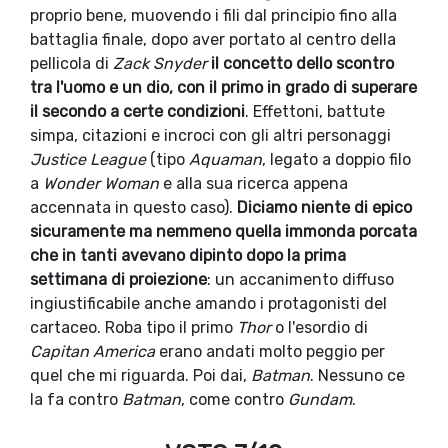
proprio bene, muovendo i fili dal principio fino alla
battaglia finale, dopo aver portato al centro della
pellicola di
Zack Snyder
il concetto dello scontro
tra l'uomo e un dio, con il primo in grado di superare
il secondo a certe condizioni
. Effettoni, battute
simpa, citazioni e incroci con gli altri personaggi
Justice League
(tipo
Aquaman
, legato a doppio filo
a
Wonder Woman
e alla sua ricerca appena
accennata in questo caso).
Diciamo niente di epico
sicuramente ma nemmeno quella immonda porcata
che in tanti avevano dipinto dopo la prima
settimana di proiezione
: un accanimento diffuso
ingiustificabile anche amando i protagonisti del
cartaceo. Roba tipo il primo
Thor
o l'esordio di
Capitan America
erano andati molto peggio per
quel che mi riguarda. Poi dai,
Batman
. Nessuno ce
la fa contro
Batman
, come contro
Gundam
.