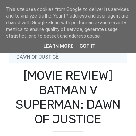
This site uses cookies from Google to deliver its services
and to analyze traffic. Your IP address and user-agent are
shared with Google along with performance and security
metrics to ensure quality of service, generate usage
statistics, and to detect and address abuse.
Home
Ant-Man
LEARN MORE
GOT IT
[MOVIE REVIEW] BATMAN V SUPERMAN:
DAWN OF JUSTICE
[MOVIE REVIEW]
BATMAN V
SUPERMAN: DAWN
OF JUSTICE