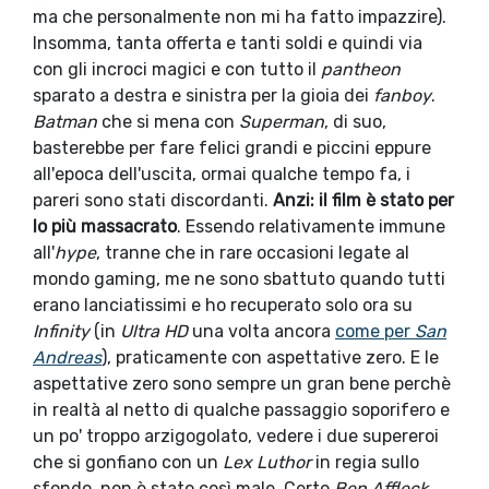
ma che personalmente non mi ha fatto impazzire).
Insomma, tanta offerta e tanti soldi e quindi via
con gli incroci magici e con tutto il
pantheon
sparato a destra e sinistra per la gioia dei
fanboy
.
Batman
che si mena con
Superman
, di suo,
basterebbe per fare felici grandi e piccini eppure
all'epoca dell'uscita, ormai qualche tempo fa, i
pareri sono stati discordanti.
Anzi: il film è stato per
lo più massacrato
. Essendo relativamente immune
all'
hype
, tranne che in rare occasioni legate al
mondo gaming, me ne sono sbattuto quando tutti
erano lanciatissimi e ho recuperato solo ora su
Infinity
(in
Ultra HD
una volta ancora
come per
San
Andreas
), praticamente con aspettative zero. E le
aspettative zero sono sempre un gran bene perchè
in realtà al netto di qualche passaggio soporifero e
un po' troppo arzigogolato, vedere i due supereroi
che si gonfiano con un
Lex Luthor
in regia sullo
sfondo, non è stato così male. Certo
Ben Affleck