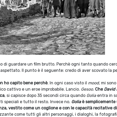
ciso di guardare un film brutto. Perchè ogni tanto quando cer
inaspettato. Il punto è il seguente: credo di aver scovato la pe
on ho capito bene perchè
. In ogni caso visto il
mood
, mi sono
co cattivo e un eroe improbabile. Lancio.
Gesoo
.
Che
David
oca
, si capisce dopo 35 secondi circa quando
Golia
entra in s
tti speciali e tutto il resto. Invece no.
Golia
è semplicemente
panza, vestito come un coglione e con le capacità recitative d
nte come tutti gli altri personaggi, i dialoghi, la fotografia