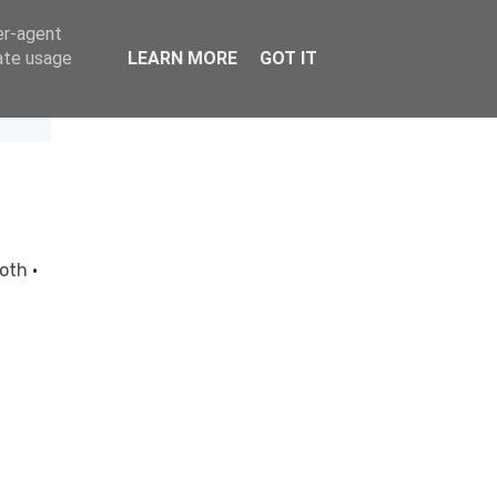
er-agent
rate usage
LEARN MORE
GOT IT
loth
·