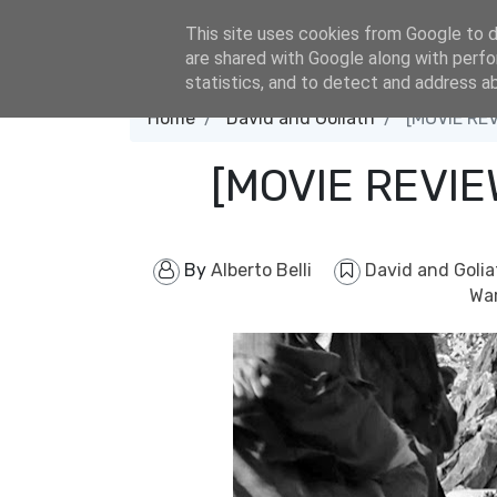
eldacar@eldastyle.it
This site uses cookies from Google to de
are shared with Google along with perfo
statistics, and to detect and address a
Home
David and Goliath
[MOVIE RE
[MOVIE REVIE
By
Alberto Belli
David and Goli
Wa