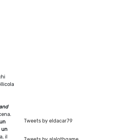
chi
llicola
 and
cena.
Tweets by eldacar79
 un
i un
, il
Tweets by alalothgame