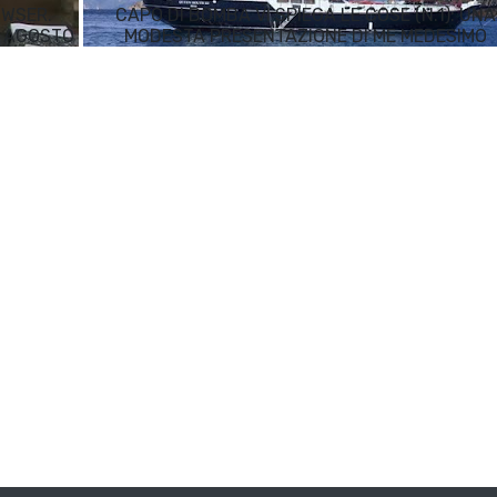
OWSER.
CAPO DI BOMBA VI SPIEGA LE COSE (N.1): UNA
D AGOSTO
MODESTA PRESENTAZIONE DI ME MEDESIMO