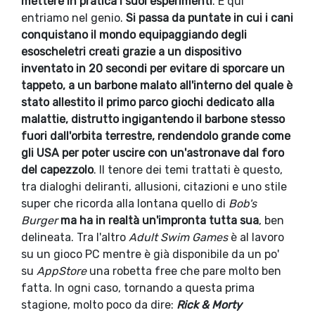
mettere in pratica i suoi esperimenti
. E qui
entriamo nel genio.
Si passa da puntate in cui i cani
conquistano il mondo equipaggiando degli
esoscheletri creati grazie a un dispositivo
inventato in 20 secondi per evitare di sporcare un
tappeto, a un barbone malato all'interno del quale è
stato allestito il primo parco giochi dedicato alla
malattie, distrutto ingigantendo il barbone stesso
fuori dall'orbita terrestre, rendendolo grande come
gli USA per poter uscire con un'astronave dal foro
del capezzolo
. Il tenore dei temi trattati è questo,
tra dialoghi deliranti, allusioni, citazioni e uno stile
super che ricorda alla lontana quello di
Bob's
Burger
ma ha in realtà un'impronta tutta sua
, ben
delineata. Tra l'altro
Adult Swim Games
è al lavoro
su un gioco PC mentre è già disponibile da un po'
su
AppStore
una robetta free che pare molto ben
fatta. In ogni caso, tornando a questa prima
stagione, molto poco da dire:
Rick & Morty