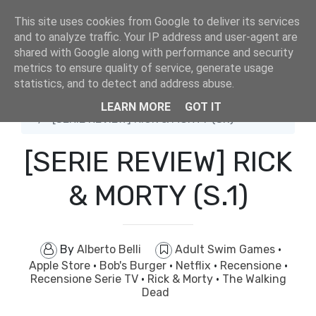
This site uses cookies from Google to deliver its services
and to analyze traffic. Your IP address and user-agent are
shared with Google along with performance and security
metrics to ensure quality of service, generate usage
statistics, and to detect and address abuse.
Home
Adult Swim Games
LEARN MORE
GOT IT
[SERIE REVIEW] RICK & MORTY (S.1)
[SERIE REVIEW] RICK
& MORTY (S.1)
By
Alberto Belli
Adult Swim Games
·
Apple Store
·
Bob's Burger
·
Netflix
·
Recensione
·
Recensione Serie TV
·
Rick & Morty
·
The Walking
Dead