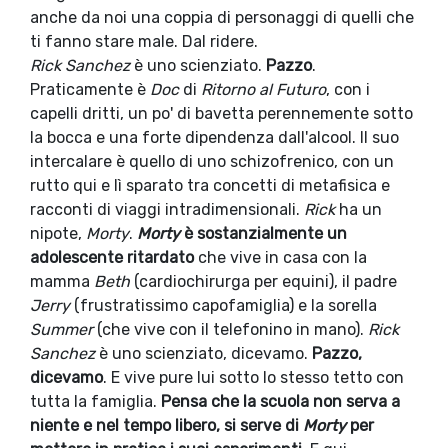
anche da noi una coppia di personaggi di quelli che
ti fanno stare male. Dal ridere.
Rick Sanchez
è uno scienziato.
Pazzo
.
Praticamente è
Doc
di
Ritorno al Futuro
, con i
capelli dritti, un po' di bavetta perennemente sotto
la bocca e una forte dipendenza dall'alcool. Il suo
intercalare è quello di uno schizofrenico, con un
rutto qui e lì sparato tra concetti di metafisica e
racconti di viaggi intradimensionali.
Rick
ha un
nipote,
Morty
.
Morty
è sostanzialmente un
adolescente ritardato
che vive in casa con la
mamma
Beth
(cardiochirurga per equini), il padre
Jerry
(frustratissimo capofamiglia) e la sorella
Summer
(che vive con il telefonino in mano).
Rick
Sanchez
è uno scienziato, dicevamo.
Pazzo,
dicevamo
. E vive pure lui sotto lo stesso tetto con
tutta la famiglia.
Pensa che la scuola non serva a
niente e nel tempo libero, si serve di
Morty
per