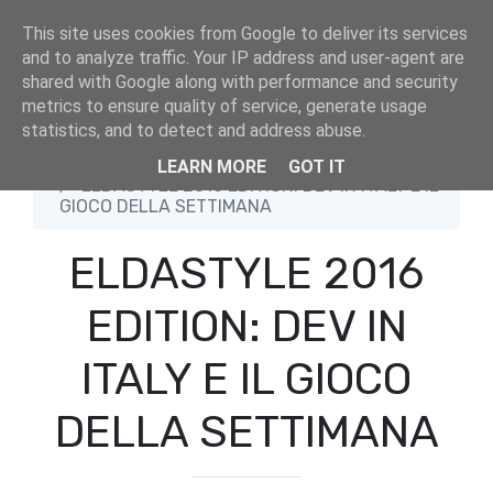
This site uses cookies from Google to deliver its services
and to analyze traffic. Your IP address and user-agent are
shared with Google along with performance and security
metrics to ensure quality of service, generate usage
statistics, and to detect and address abuse.
Home
Biz
LEARN MORE
GOT IT
ELDASTYLE 2016 EDITION: DEV IN ITALY E IL
GIOCO DELLA SETTIMANA
ELDASTYLE 2016
EDITION: DEV IN
ITALY E IL GIOCO
DELLA SETTIMANA