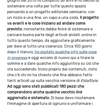
giugno del 2015 ho compiuto 36 anni e ho deciso di
sistemare una volta per tutte questo spazio
pensando a un progetto editoriale semiserio, con
un inizio e una fine, un capo e una coda.
Il progetto
va avanti e le cose iniziano ad andare come
previsto
, nonostante debba finire di sistemare e
caricare buona parte degli articoli andati
online
in
tutto questo tempo, da aggiustare graficamente
per dare al tutto una coerenza. Circa 100 giorni
dopo il rilancio,
ho postato qualche info sulle cose
in progress
e oggi eccomi di nuovo qui a tirare le
somme e a dare qualche info aggiuntiva su ciò che
sta succedendo. Inizio proprio dai contenuti, visto
che c'è chi mi ha chiesto che fine abbiano fatto
tanti articoli up sulla vecchia versione di
EldaStyle
.
Ad oggi sono stati pubblicati 180 pezzi che
comprendono anche qualche vecchio
link
aggiornato e sistemato
. Di base devo risistemare
l'immagine di apertura di ognuno e uniformare i