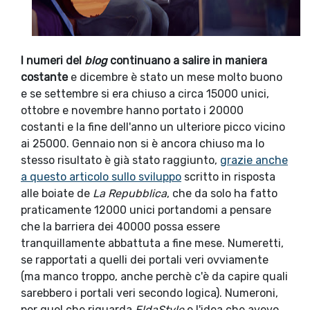
I numeri del
blog
continuano a salire in maniera
costante
e dicembre è stato un mese molto buono
e se settembre si era chiuso a circa 15000 unici,
ottobre e novembre hanno portato i 20000
costanti e la fine dell'anno un ulteriore picco vicino
ai 25000. Gennaio non si è ancora chiuso ma lo
stesso risultato è già stato raggiunto,
grazie anche
a questo articolo sullo sviluppo
scritto in risposta
alle boiate de
La Repubblica
, che da solo ha fatto
praticamente 12000 unici portandomi a pensare
che la barriera dei 40000 possa essere
tranquillamente abbattuta a fine mese. Numeretti,
se rapportati a quelli dei portali veri ovviamente
(ma manco troppo, anche perchè c'è da capire quali
sarebbero i portali veri secondo logica). Numeroni,
per quel che riguarda
EldaStyle
e l'idea che avevo