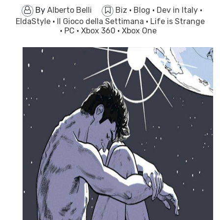
By
Alberto Belli
Biz
·
Blog
·
Dev in Italy
·
EldaStyle
·
Il Gioco della Settimana
·
Life is Strange
·
PC
·
Xbox 360
·
Xbox One