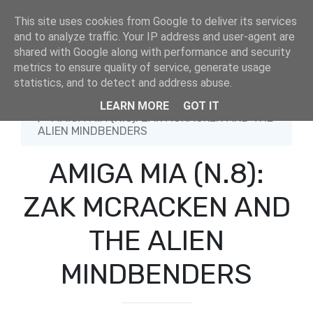
This site uses cookies from Google to deliver its services
and to analyze traffic. Your IP address and user-agent are
shared with Google along with performance and security
metrics to ensure quality of service, generate usage
statistics, and to detect and address abuse.
Home
Amiga
LEARN MORE
GOT IT
AMIGA MIA (N.8): ZAK MCRACKEN AND THE
ALIEN MINDBENDERS
AMIGA MIA (N.8):
ZAK MCRACKEN AND
THE ALIEN
MINDBENDERS