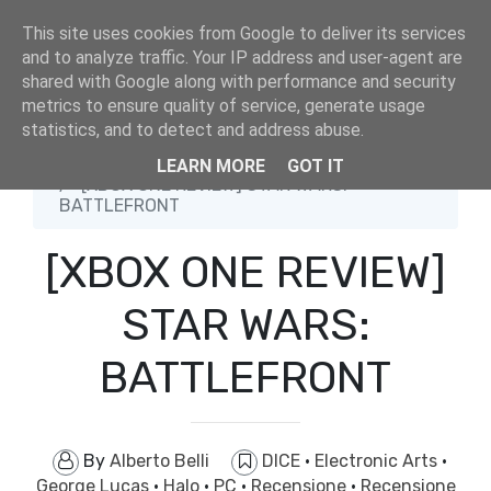
This site uses cookies from Google to deliver its services
and to analyze traffic. Your IP address and user-agent are
shared with Google along with performance and security
metrics to ensure quality of service, generate usage
statistics, and to detect and address abuse.
Home
DICE
LEARN MORE
GOT IT
[XBOX ONE REVIEW] STAR WARS:
BATTLEFRONT
[XBOX ONE REVIEW]
STAR WARS:
BATTLEFRONT
By
Alberto Belli
DICE
·
Electronic Arts
·
George Lucas
·
Halo
·
PC
·
Recensione
·
Recensione