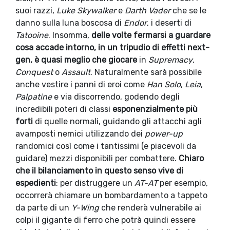
suoi razzi,
Luke Skywalker
e
Darth Vader
che se le
danno sulla luna boscosa di
Endor
, i deserti di
Tatooine
. Insomma,
delle volte fermarsi a guardare
cosa accade intorno, in un tripudio di effetti next-
gen, è quasi meglio che giocare
in
Supremacy
,
Conquest
o
Assault
. Naturalmente sarà possibile
anche vestire i panni di eroi come
Han Solo
,
Leia
,
Palpatine
e via discorrendo, godendo degli
incredibili poteri di classi
esponenzialmente più
forti
di quelle normali, guidando gli attacchi agli
avamposti nemici utilizzando dei
power-up
randomici così come i tantissimi (e piacevoli da
guidare) mezzi disponibili per combattere.
Chiaro
che il bilanciamento in questo senso vive di
espedienti
: per distruggere un
AT-AT
per esempio,
occorrerà chiamare un bombardamento a tappeto
da parte di un
Y-Wing
che renderà vulnerabile ai
colpi il gigante di ferro che potrà quindi essere