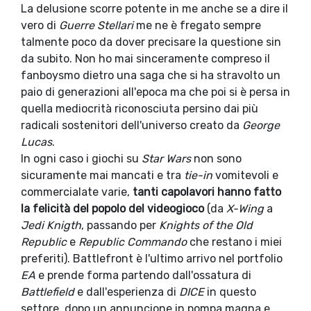
La delusione scorre potente in me anche se a dire il
vero di
Guerre Stellari
me ne è fregato sempre
talmente poco da dover precisare la questione sin
da subito. Non ho mai sinceramente compreso il
fanboysmo dietro una saga che si ha stravolto un
paio di generazioni all'epoca ma che poi si è persa in
quella mediocrità riconosciuta persino dai più
radicali sostenitori dell'universo creato da
George
Lucas
.
In ogni caso i giochi su
Star Wars
non sono
sicuramente mai mancati e tra
tie-in
vomitevoli e
commercialate varie,
tanti capolavori hanno fatto
la felicità del popolo del videogioco
(da
X-Wing
a
Jedi Knigth
, passando per
Knights of the Old
Republic
e
Republic Commando
che restano i miei
preferiti). Battlefront è l'ultimo arrivo nel portfolio
EA
e prende forma partendo dall'ossatura di
Battlefield
e dall'esperienza di
DICE
in questo
settore, dopo un annuncione in pompa magna e