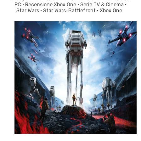
PC
·
Recensione Xbox One
·
Serie TV & Cinema
·
Star Wars
·
Star Wars: Battlefront
·
Xbox One