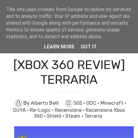
This site uses cookies from Google to deliver its services
and to analyze traffic. Your IP address and user-agent are
shared with Google along with performance and security
metrics to ensure quality of service, generate usage
statistics, and to detect and address abuse.
Home
505
[XBOX 360 REVIEW] TERRARIA
LEARN MORE
GOT IT
[XBOX 360 REVIEW]
TERRARIA
By
Alberto Belli
505
·
GDC
·
Minecraft
·
OUYA
·
Re-Logic
·
Recensione
·
Recensione Xbox
360
·
Shield
·
Steam
·
Terraria