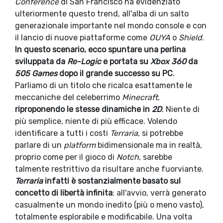
Conference
di San Francisco ha evidenziato
ulteriormente questo trend, all'alba di un salto
generazionale importante nel mondo console e con
il lancio di nuove piattaforme come
OUYA
o
Shield
.
In questo scenario, ecco spuntare una perlina
sviluppata da
Re-Logic
e portata su
Xbox 360
da
505 Games
dopo il grande successo su PC
.
Parliamo di un titolo che ricalca esattamente le
meccaniche del celeberrimo
Minecraft
,
riproponendo le stesse dinamiche in
2D
. Niente di
più semplice, niente di più efficace. Volendo
identificare a tutti i costi
Terraria
, si potrebbe
parlare di un
platform
bidimensionale ma in realtà,
proprio come per il gioco di
Notch
, sarebbe
talmente restrittivo da risultare anche fuorviante.
Terraria
infatti è sostanzialmente basato sul
concetto di libertà infinita
: all'avvio, verrà generato
casualmente un mondo inedito (più o meno vasto),
totalmente esplorabile e modificabile. Una volta