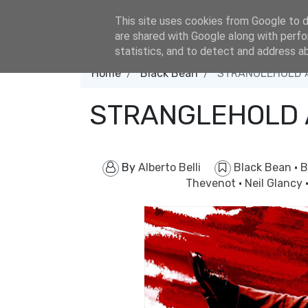
eldacar@eldastyle.it
This site uses cookies from Google to de
are shared with Google along with perfo
statistics, and to detect and address a
Home
Black Bean
STRANGLEHOLD AL
STRANGLEHOLD A
By
Alberto Belli
Black Bean
·
B
Thevenot
·
Neil Glancy