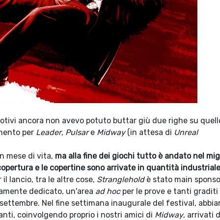
motivi ancora non avevo potuto buttar giù due righe su quel
momento per
Leader
,
Pulsar
e
Midway
(in attesa di
Unreal
n mese di vita,
ma alla fine dei giochi tutto è andato nel mig
opertura e le copertine sono arrivate in quantità industriale
r il lancio, tra le altre cose,
Stranglehold
è stato main sponso
eramente dedicato, un'area
ad hoc
per le prove e tanti graditi 
settembre. Nel fine settimana inaugurale del festival, abbi
ti, coinvolgendo proprio i nostri amici di
Midway
, arrivati 