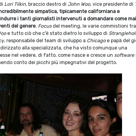
di
Lori Tilkin
, braccio destro di
John Woo
, vice presidente di
credibilmente simpatica, tipicamente californiana e
 indurre i tanti giornalisti intervenuti a domandare come ma
venti del genere
.
Focus
del meeting, le varie commistioni tra 
oo
e tutto ciò che c'è stato dietro lo sviluppo di
Stranglehol
cy
, responsabile del team di sviluppo a
Chicago
e papà del g
ndirizzato alla specializzata, che ha visto comunque una
resse nel vedere, di fatto, come nasce e cresce un
software
nendo conto dei picchi più impegnativi del progetto.