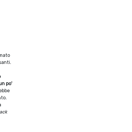
rmato
santi.
o
un po'
rebbe
nto.
a
ack