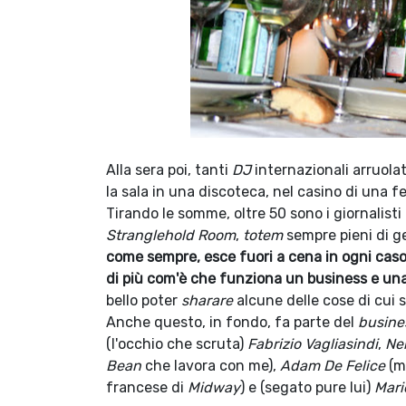
Alla sera poi, tanti
DJ
internazionali arruola
la sala in una discoteca, nel casino di una
Tirando le somme, oltre 50 sono i giornalisti
Stranglehold Room
,
totem
sempre pieni di ge
come sempre, esce fuori a cena in ogni caso
di più com'è che funziona un business e una 
bello poter
sharare
alcune delle cose di cui 
Anche questo, in fondo, fa parte del
busine
(l'occhio che scruta)
Fabrizio Vagliasindi
,
Nei
Bean
che lavora con me),
Adam De Felice
(m
francese di
Midway
) e (segato pure lui)
Mari