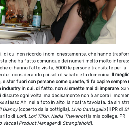
ti, di cui non ricordo i nomi onestamente, che hanno trasfo
 festa che ha fatto comunque dei numeri molto molto interes
 che ci hanno fatto visita, 5000 le persone transitate per la
nte...considerando poi solo il sabato e la domenica!
Il megli
, e star fuori con persone come queste, ti fa capire sempre 
industry in cui, di fatto, non si smette mai di imparare
. Sa
si discute ogni volta, ma decisamente non è ancora il mome
ss
stesso Ah, nella foto in alto, la nostra tavolata: da sinistr
l Glancy
(coperto dalla bottiglia),
Livio Cantagallo
(il PR di
Bl
arito di
Lori
),
Lori Tilkin
,
Nadia Thevenot
(la mia collega, PR
o Vacca
(
Product Manager
di
Stranglehold
).