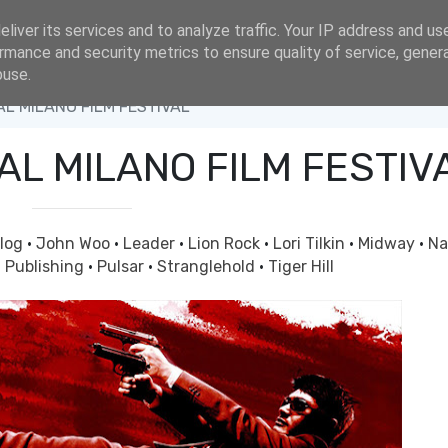
liver its services and to analyze traffic. Your IP address and us
rmance and security metrics to ensure quality of service, gene
buse.
 MILANO FILM FESTIVAL
L MILANO FILM FESTIV
log
·
John Woo
·
Leader
·
Lion Rock
·
Lori Tilkin
·
Midway
·
Na
·
Publishing
·
Pulsar
·
Stranglehold
·
Tiger Hill