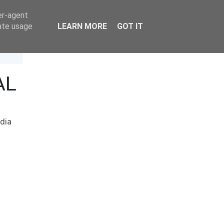
er-agent
rate usage
LEARN MORE
GOT IT
AL
dia