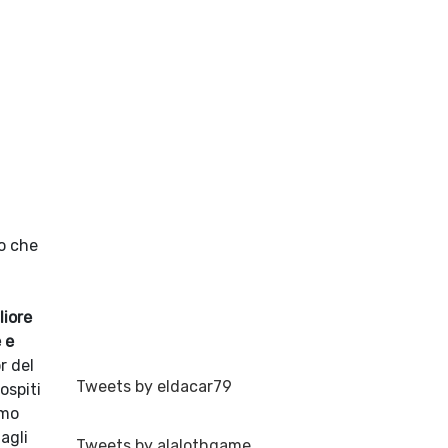
lo che
liore
 e
r del
Tweets by eldacar79
ospiti
amo
dagli
Tweets by alalothgame