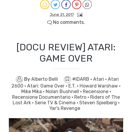
June 21, 2017
No comments.
[DOCU REVIEW] ATARI:
GAME OVER
By
Alberto Belli
#IDARB
·
Atari
·
Atari
2600
·
Atari: Game Over
·
E.T.
·
Howard Warshaw
·
Mike Mika
·
Nolan Bushnell
·
Recensione
·
Recensione Documentario
·
Retro
·
Riders of The
Lost Ark
·
Serie TV & Cinema
·
Steven Spielberg
·
Yar's Revenge