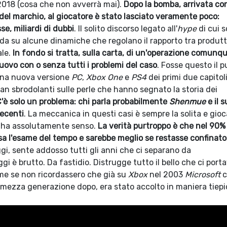
 2018 (cosa che non avverrà mai).
Dopo la bomba, arrivata co
del marchio, al giocatore è stato lasciato veramente poco:
e, miliardi di dubbi
. Il solito discorso legato all'
hype
di cui s
nda su alcune dinamiche che regolano il rapporto tra produtt
le.
In fondo si tratta, sulla carta, di un'operazione comunq
uovo con o senza tutti i problemi del caso
. Fosse questo il p
i una nuova versione
PC
,
Xbox One
e
PS4
dei primi due capitoli
an sbrodolanti sulle perle che hanno segnato la storia dei
'è solo un problema: chi parla probabilmente
Shenmue
e il 
recenti
. La meccanica in questi casi è sempre la solita e gioc
e ha assolutamente senso.
La verità purtroppo è che nel 90%
sa l'esame del tempo e sarebbe meglio se restasse confinato
ggi, sente addosso tutti gli anni che ci separano da
ggi è brutto. Da fastidio. Distrugge tutto il bello che ci por
ome se non ricordassero che già su
Xbox
nel 2003
Microsoft
c
ezza generazione dopo, era stato accolto in maniera tiepi