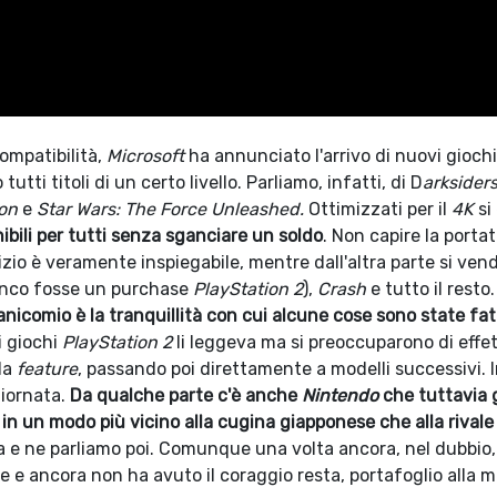
compatibilità,
Microsoft
ha annunciato l'arrivo di nuovi giochi
 tutti titoli di un certo livello. Parliamo, infatti, di D
arksiders
ion
e
Star Wars: The Force Unleashed.
Ottimizzati per il
4K
si
nibili per tutti senza sganciare un soldo
. Non capire la portat
zio è veramente inspiegabile, mentre dall'altra parte si ven
nco fosse un purchase
PlayStation 2
),
Crash
e tutto il resto.
nicomio è la tranquillità con cui alcune cose sono state fat
i giochi
PlayStation 2
li leggeva ma si preoccuparono di effe
la
feature
, passando poi direttamente a modelli successivi. I
giornata.
Da qualche parte c'è anche
Nintendo
che tuttavia 
 un modo più vicino alla cugina giapponese che alla rivale
ra e ne parliamo poi. Comunque una volta ancora, nel dubbio, 
ole e ancora non ha avuto il coraggio resta, portafoglio alla 