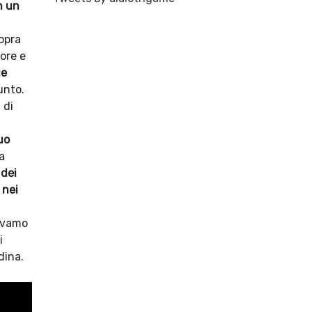
n un
opra
ore e
ue
unto.
 di
suo
a
 dei
 nei
tavamo
i
dina.