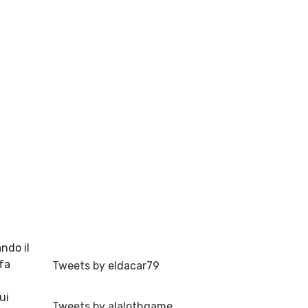
ndo il
fa
Tweets by eldacar79
ui
Tweets by alalothgame