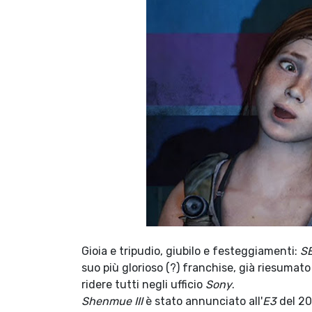
Gioia e tripudio, giubilo e festeggiamenti:
S
suo più glorioso (?) franchise, già riesuma
ridere tutti negli ufficio
Sony
.
Shenmue III
è stato annunciato all'
E3
del 20