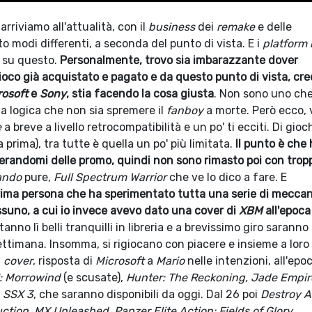
arriviamo all'attualità, con il
business
dei
remake
e delle
 modi differenti, a seconda del punto di vista. E i
platform 
e su questo.
Personalmente, trovo sia imbarazzante dover
oco già acquistato e pagato e da questo punto di vista, cre
rosoft
e
Sony
, stia facendo la cosa giusta
. Non sono uno che
a logica che non sia spremere il
fanboy
a morte. Però ecco, 
e
a breve a livello retrocompatibilità e un po' ti ecciti. Di gioc
a prima), tra tutte è quella un po' più limitata.
Il punto è che
iberandomi delle promo, quindi non sono rimasto poi con trop
ando
pure,
Full Spectrum Warrior
che ve lo dico a fare. E
 prima persona che ha sperimentato tutta una serie di mecca
suno, a cui io invece avevo dato una cover di
XBM
all'epoca
tanno lì belli tranquilli in libreria e a brevissimo giro saranno
ettimana. Insomma, si rigiocano con piacere e insieme a loro
a
cover
, risposta di
Microsoft
a
Mario
nelle intenzioni, all'epoc
II: Morrowind
(e scusate),
Hunter: The Reckoning, Jade Empir
SSX 3
, che saranno disponibili da oggi. Dal 26 poi
Destroy Al
tion, MX Unleashed, Panzer Elite Action: Fields of Glory.