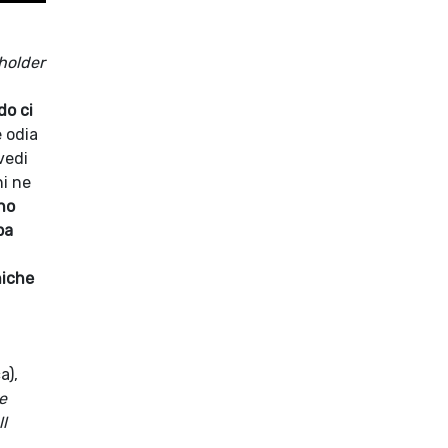
holder
do ci
 odia
vedi
hi ne
 ho
pa
niche
a),
e
l