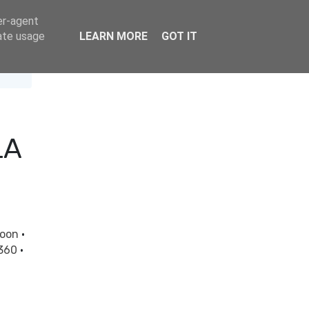
er-agent
rate usage
LEARN MORE
GOT IT
LA
goon
·
 360
·