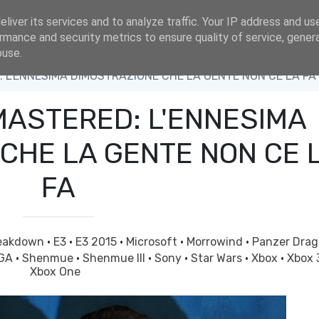
liver its services and to analyze traffic. Your IP address and us
rmance and security metrics to ensure quality of service, gene
buse.
L'ENNESIMA DIMOSTRAZIONE CHE LA GENTE NON CE LA FA
ASTERED: L'ENNESIMA
CHE LA GENTE NON CE 
FA
eakdown
·
E3
·
E3 2015
·
Microsoft
·
Morrowind
·
Panzer Dra
GA
·
Shenmue
·
Shenmue III
·
Sony
·
Star Wars
·
Xbox
·
Xbox
Xbox One