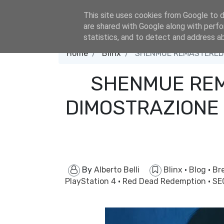
eldacar@eldastyle.it
This site uses cookies from Google to de
are shared with Google along with perfo
statistics, and to detect and address a
Home
Blinx
SHENMUE REMASTERED: 
SHENMUE REM
DIMOSTRAZIONE 
By
Alberto Belli
Blinx
·
Blog
·
Br
PlayStation 4
·
Red Dead Redemption
·
SE