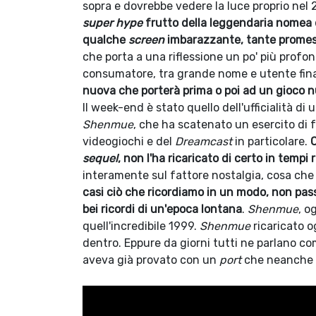
sopra e dovrebbe vedere la luce proprio nel
super hype
frutto della leggendaria nomea 
qualche
screen
imbarazzante, tante promess
che porta a una riflessione un po' più profo
consumatore, tra grande nome e utente fina
nuova che porterà prima o poi ad un gioco n
Il week-end è stato quello dell'ufficialità d
Shenmue
, che ha scatenato un esercito di f
videogiochi e del
Dreamcast
in particolare.
C
sequel
, non l'ha ricaricato di certo in tempi 
interamente sul fattore nostalgia, cosa ch
casi ciò che ricordiamo in un modo, non pas
bei ricordi di un'epoca lontana
.
Shenmue
, o
quell'incredibile 1999.
Shenmue
ricaricato o
dentro. Eppure da giorni tutti ne parlano c
aveva già provato con un
port
che neanche m