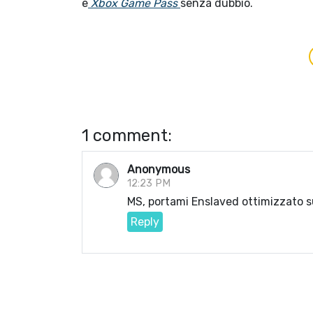
e
Xbox Game Pass
senza dubbio.
1 comment:
Anonymous
12:23 PM
MS, portami Enslaved ottimizzato s
Reply