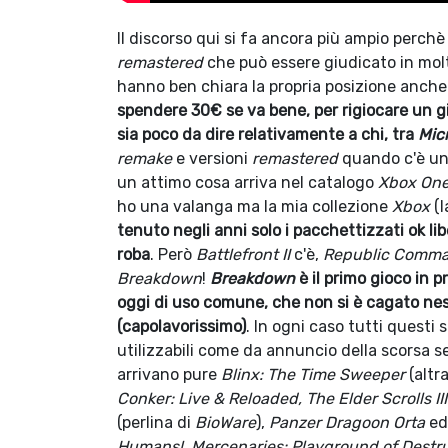
Il discorso qui si fa ancora più ampio perchè 
remastered
che può essere giudicato in molto
hanno ben chiara la propria posizione anch
spendere 30€ se va bene, per rigiocare un gi
sia poco da dire relativamente a chi, tra
Mic
remake
e versioni
remastered
quando c'è un
un attimo cosa arriva nel catalogo
Xbox On
ho una valanga ma la mia collezione
Xbox
(l
tenuto negli anni solo i pacchettizzati ok l
roba
. Però
Battlefront II
c'è,
Republic Comm
Breakdown
!
Breakdown
è il primo gioco in
oggi di uso comune, che non si è cagato nes
(capolavorissimo)
. In ogni caso tutti questi s
utilizzabili come da annuncio della scorsa s
arrivano pure
Blinx: The Time Sweeper
(altr
Conker: Live & Reloaded, The Elder Scrolls I
(perlina di
BioWare
),
Panzer Dragoon Orta
ed
Humans!, Mercenaries: Playground of Destruc