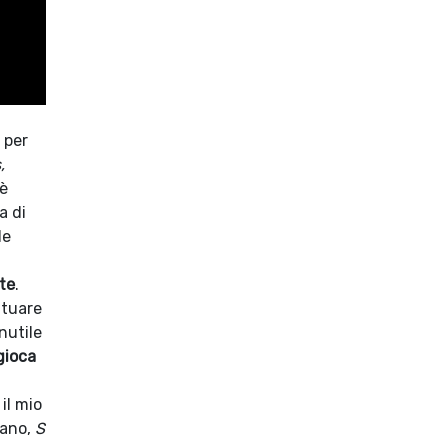
 per
,
 è
a di
de
te
.
ttuare
nutile
gioca
il mio
mano,
S