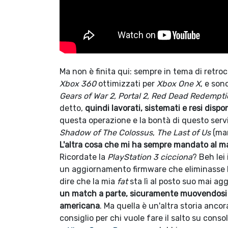
Ma non è finita qui: sempre in tema di retro
Xbox 360
ottimizzati per
Xbox One X
, e sono
Gears of War 2, Portal 2, Red Dead Redempt
detto,
quindi lavorati, sistemati e resi dispo
questa operazione e la bontà di questo servi
Shadow of The Colossus
,
The Last of Us
(ma
L'altra cosa che mi ha sempre mandato al ma
Ricordate la
PlayStation 3 cicciona
? Beh lei 
un aggiornamento firmware che eliminasse 
dire che la mia
fat
sta lì al posto suo mai ag
un match a parte, sicuramente muovendosi in
americana
. Ma quella è un'altra storia anco
consiglio per chi vuole fare il salto su cons