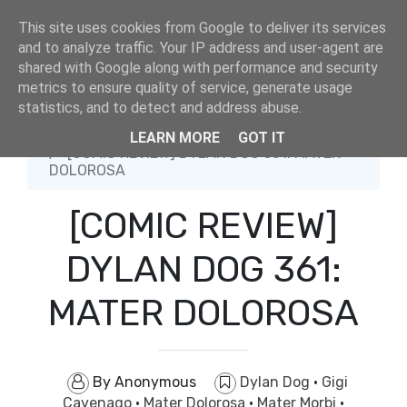
This site uses cookies from Google to deliver its services
and to analyze traffic. Your IP address and user-agent are
shared with Google along with performance and security
metrics to ensure quality of service, generate usage
statistics, and to detect and address abuse.
Home
Dylan Dog
LEARN MORE
GOT IT
[COMIC REVIEW] DYLAN DOG 361: MATER
DOLOROSA
[COMIC REVIEW]
DYLAN DOG 361:
MATER DOLOROSA
By
Anonymous
Dylan Dog
·
Gigi
Cavenago
·
Mater Dolorosa
·
Mater Morbi
·