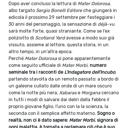
Dopo aver concluso la lettura di
Mater Dolorosa
,
albo targato
Sergio Bonelli Editore
che giungerà in
edicola il prossimo 29 settembre per festeggiare i
30 anni del personaggio, la sensazione di
déjà-vu
sarà molte forte, quasi straniante. Come se l'ex
poliziotto di
Scotland Yard
avesse a modo suo già
vissuto, assieme al lettore, questa storia, in un
altro tempo, in un'altra epoca.
Perché
Mater Dolorosa
si pone apparentemente
come seguito ufficiale di
Mater Morbi
,
numero
seminale tra i racconti de
L'Indagatore dell'Incubo
,
partendo stavolta da un remoto passato: a bordo di
un galeone cullato dalle onde di un mare oscuro
come la notte più nera,
Xabaras
e
Morgana
cercano
in tutti i modi di salvare dai deliri della febbre il
proprio giovane figlio, l'uno con la la scienza, la
seconda con il semplice affetto materno.
Sogno o
realtà, non ci è dato sapere:
Mater Morbi
, signora di
ogni malattia, è tornata a reclamare ciò che è suo