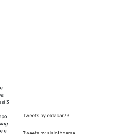
e
ne
.
asi 3
Tweets by eldacar79
empo
sing
e e
Tweets by alalothgame