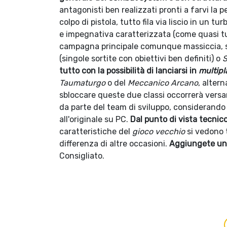
antagonisti ben realizzati pronti a farvi la pe
colpo di pistola, tutto fila via liscio in un tur
e impegnativa caratterizzata (come quasi t
campagna principale comunque massiccia, s
(singole sortite con obiettivi ben definiti) o
S
tutto con la possibilità di lanciarsi in
multipl
Taumaturgo
o del
Meccanico Arcano
, alter
sbloccare queste due classi occorrerà vers
da parte del team di sviluppo, considerando 
all'originale su PC.
Dal punto di vista tecnic
caratteristiche del
gioco vecchio
si vedono 
differenza di altre occasioni.
Aggiungete un 
Consigliato.