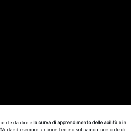
niente da dire e
la curva di apprendimento delle abilità e in
ata
, dando sempre un buon feeling sul campo, con orde di