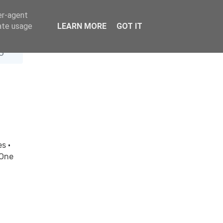
er-agent
rate usage
LEARN MORE
GOT IT
G
es
·
 One