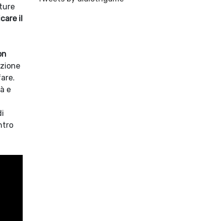
ture
care il
on
uzione
are.
tà e
di
ntro