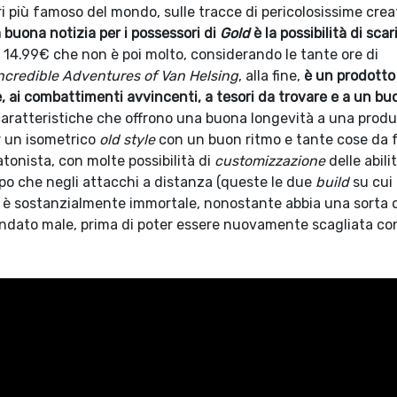
i più famoso del mondo, sulle tracce di pericolosissime crea
 buona notizia per i possessori di
Gold
è la possibilità di scari
 a 14.99€ che non è poi molto, considerando le tante ore di
ncredible Adventures of Van Helsing
, alla fine,
è un prodotto
e, ai combattimenti avvincenti, a tesori da trovare e a un bu
caratteristiche che offrono una buona longevità a una prod
r un isometrico
old style
con un buon ritmo e tante cose da f
tonista, con molte possibilità di
customizzazione
delle abili
rpo che negli attacchi a distanza (queste le due
build
su cui
è sostanzialmente immortale, nonostante abbia una sorta 
ndato male, prima di poter essere nuovamente scagliata co