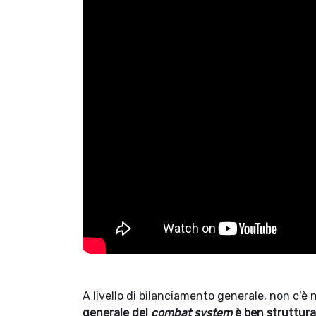
A livello di bilanciamento generale, non c'è 
generale del
combat system
è ben struttur