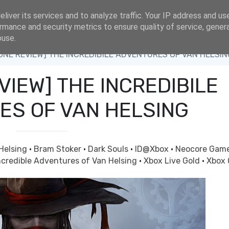
liver its services and to analyze traffic. Your IP address and us
rmance and security metrics to ensure quality of service, gene
buse.
ONE REVIEW] THE INCREDIBILE ADVENTURES OF VAN HELSIN
VIEW] THE INCREDIBILE
ES OF VAN HELSING
Helsing
·
Bram Stoker
·
Dark Souls
·
ID@Xbox
·
Neocore Gam
ncredible Adventures of Van Helsing
·
Xbox Live Gold
·
Xbox