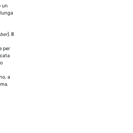
e un
lunga
ber
).
Il
e per
ccata
to
no, a
ema.