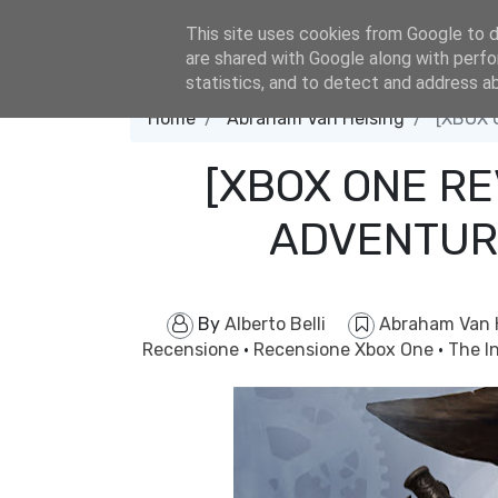
eldacar@eldastyle.it
This site uses cookies from Google to de
are shared with Google along with perfo
statistics, and to detect and address a
Home
Abraham Van Helsing
[XBOX 
[XBOX ONE RE
ADVENTUR
By
Alberto Belli
Abraham Van 
Recensione
·
Recensione Xbox One
·
The I