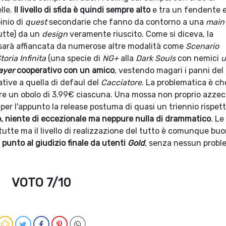
lle.
Il livello di sfida è quindi sempre alto
e tra un fendente 
binio di
quest
secondarie che fanno da contorno a una
main
utte) da un
design
veramente riuscito. Come si diceva, la
arà affiancata da numerose altre modalità come
Scenario
toria Infinita
(una specie di
NG+
alla
Dark Souls
con nemici
u
ayer
cooperativo con un amico
, vestendo magari i panni del
native a quella di defaul del
Cacciatore
. La problematica è ch
are un obolo di 3.99€ ciascuna. Una mossa non proprio azze
per l'appunto la release postuma di quasi un triennio rispet
o, niente di eccezionale ma neppure nulla di drammatico
. Le
tutte ma il livello di realizzazione del tutto è comunque buo
punto al giudizio finale da utenti
Gold
, senza nessun probl
VOTO 7/10