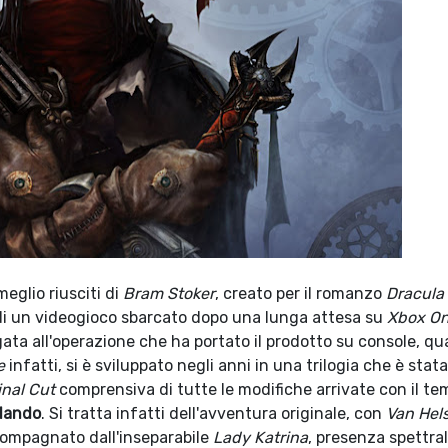
eglio riusciti di
Bram Stoker
, creato per il romanzo
Dracula
 di un videogioco sbarcato dopo una lunga attesa su
Xbox O
ata all'operazione che ha portato il prodotto su console, qu
e
infatti, si è sviluppato negli anni in una trilogia che è stata
inal Cut
comprensiva di tutte le modifiche arrivate con il t
rlando
. Si tratta infatti dell'avventura originale, con
Van Hel
ompagnato dall'inseparabile
Lady Katrina
, presenza spettral