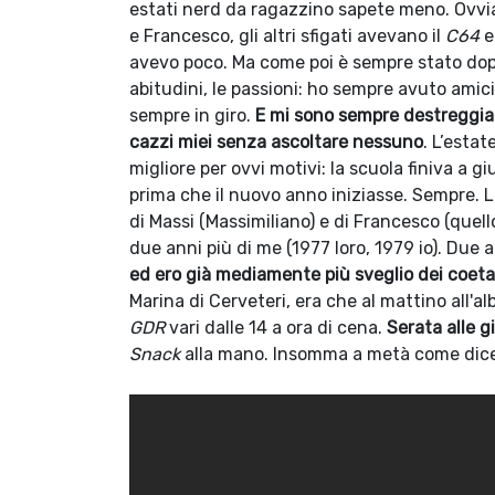
estati nerd da ragazzino sapete meno. Ovvia
e Francesco, gli altri sfigati avevano il
C64
e 
avevo poco. Ma come poi è sempre stato dop
abitudini, le passioni: ho sempre avuto amici
sempre in giro.
E mi sono sempre destreggia
cazzi miei senza ascoltare nessuno
. L’estat
migliore per ovvi motivi: la scuola finiva a 
prima che il nuovo anno iniziasse. Sempre. La
di Massi (Massimiliano) e di Francesco (quello
due anni più di me (1977 loro, 1979 io). Due
ed ero già mediamente più sveglio dei coeta
Marina di Cerveteri, era che al mattino all'a
GDR
vari dalle 14 a ora di cena.
Serata alle g
Snack
alla mano. Insomma a metà come dic