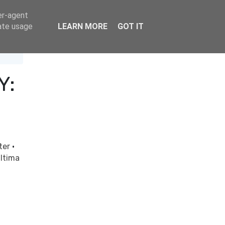
er-agent
rate usage
LEARN MORE
GOT IT
Y:
rter
·
ltima