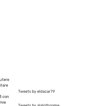
cutere
itare
Tweets by eldacar79
.3 con
 mie
Tweets by alalothgame