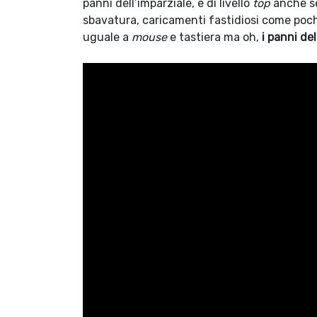
panni dell’imparziale, è di livello
top
anche se
sbavatura, caricamenti fastidiosi come pochi
uguale a
mouse
e tastiera ma oh,
i panni de