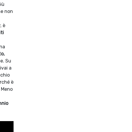
più
he non
r
, è
ti
una
to,
te. Su
ivai a
cchio
erché è
. Meno
nnio