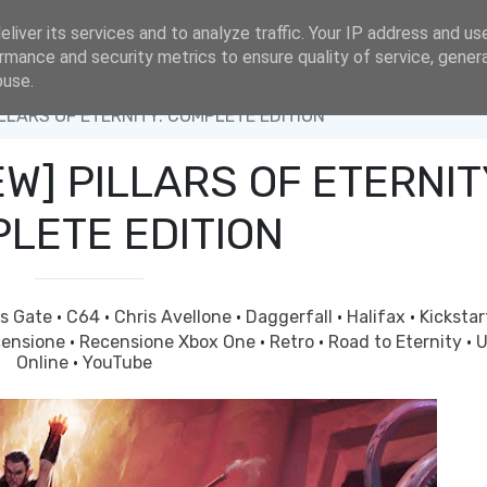
liver its services and to analyze traffic. Your IP address and us
rmance and security metrics to ensure quality of service, gene
buse.
LLARS OF ETERNITY: COMPLETE EDITION
W] PILLARS OF ETERNIT
LETE EDITION
's Gate
·
C64
·
Chris Avellone
·
Daggerfall
·
Halifax
·
Kicksta
censione
·
Recensione Xbox One
·
Retro
·
Road to Eternity
·
U
Online
·
YouTube