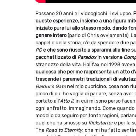
Passano 20 anni e i videogiochi li sviluppo.
P
queste esperienze, insieme a una figura mit
iniziato pure lui allo stesso modo, dando form
genere intero
(parlo di Chris ovviamente). La
cappello della storia, c’è da spendere due p
PC
e che sono riuscito a spararmi alla fine s
pacchettizzato di
Paradox
in versione
Compl
stranezze della vita: Halifax nel 1998 aveva
qualcosa che per me rappresenta un atto d’a
trascende i parametri tradizionali di valuta
Baldur’s Gate
nel mio cuoricino, cosa non riu
gioco di cui ho voglia di parlare, senza aver
portato all'
Atto II
, in cui mi sono perso facen
ogni anfratto, immaginando. Come quando e
modello da seguire per tante ragioni, parlan
quel che ha smosso su
Kickstarter
e per la 
The
Road to Eternity
, che mi ha fatto senti