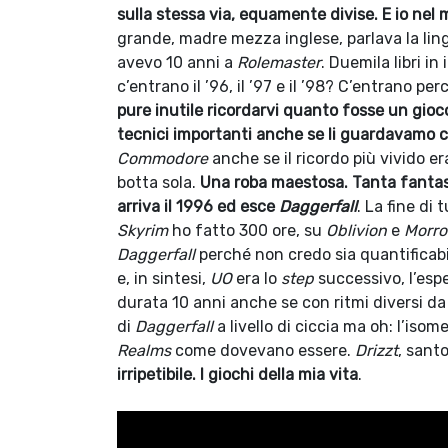
sulla stessa via, equamente divise. E io nel
grande, madre mezza inglese, parlava la lin
avevo 10 anni a
Rolemaster
. Duemila libri i
c’entrano il ’96, il ’97 e il ’98? C’entrano p
pure inutile ricordarvi quanto fosse un gio
tecnici importanti anche se li guardavamo c
Commodore
anche se il ricordo più vivido e
botta sola.
Una roba maestosa. Tanta fantas
arriva il 1996 ed esce
Daggerfall
. La fine di 
Skyrim
ho fatto 300 ore, su
Oblivion
e
Morr
Daggerfall
perché non credo sia quantificabil
e, in sintesi,
UO
era lo
step
successivo, l’esp
durata 10 anni anche se con ritmi diversi da
di
Daggerfall
a livello di ciccia ma oh: l’isom
Realms
come dovevano essere.
Drizzt
, sant
irripetibile. I giochi della mia vita
.