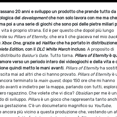
assano 20 anni e sviluppo un prodotto che prende tutto da
ologica del
development
che non solo lavora con me ma che
a poi a una serie di giochi che sono poi delle pietre miliari 
 vita è proprio strana. Ed è per questo che dopoil più lungo
arole su
Pillars of Eternity
, che era lì che giaceva nel mio
back
u
Xbox One
, grazie ad
Halifax
che ha portato in distribuzione 
ete Edition
, con il
DLC White March
incluso
. A proposito di
 distribuito
Baldur’s Gate
. Tutto torna.
Pillars of Eternity
è qu
more verso un periodo intero dei videogiochi e della vita e 
zione quindi metto le mani avanti
.
Pillars of Eternity
ha sosti
scita mai ad altri che ci hanno provato.
Pillars of Eternity
è 
 ancora terminato la
main quest
, dopo 150 ore che mi hanno
do avanti e indietro per la mappa, parlando con tutti, esplo
ro ragazzino. Che volete che vi dica?
Obsidian
per me è un
do di sviluppo.
Pillars
è un gioco che rappresenta tanto anch
sua gestazione. C’è un documetario magnifico su
YouTube
,
re ancora più vicino a questa produzione che, vestendo un at