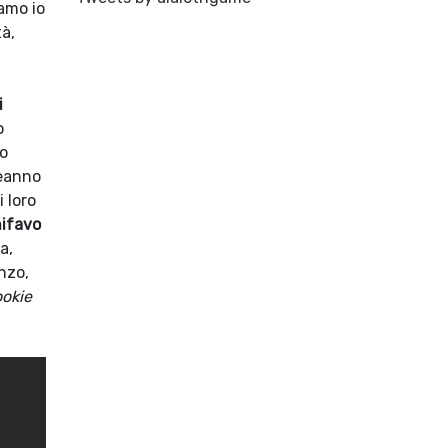
vamo io
tà,
i
o
no
leanno
i loro
hifavo
a,
anzo,
okie