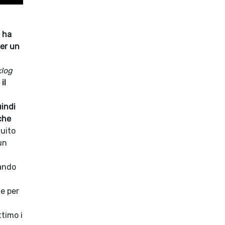
 ha
per un
log
il
indi
che
tuito
un
rando
e per
timo i