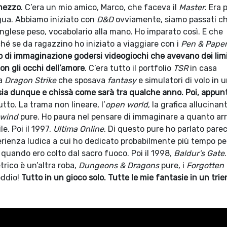
 mezzo
. C’era un mio amico, Marco, che faceva il
Master
. Era 
gua. Abbiamo iniziato con
D&D
ovviamente, siamo passati c
n inglese peso, vocabolario alla mano. Ho imparato così. E che
erché se da ragazzino ho iniziato a viaggiare con i
Pen & Pape
co di immaginazione godersi videogiochi che avevano dei limi
on gli occhi dell’amore
. C’era tutto il portfolio
TSR
in casa
ra
Dragon Strike
che sposava
fantasy
e simulatori di volo in 
ia dunque e chissà come sarà tra qualche anno. Poi, appun
tutto. La trama non lineare, l’
open world
, la grafica allucinan
owind
pure. Ho paura nel pensare di immaginare a quanto arr
e. Poi il 1997,
Ultima Online
. Di questo pure ho parlato pare
erienza ludica a cui ho dedicato probabilmente più tempo p
 quando ero colto dal sacro fuoco. Poi il 1998,
Baldur’s Gate
etrico è un’altra roba,
Dungeons & Dragons
pure, i
Forgotten
oddio!
Tutto in un gioco solo. Tutte le mie fantasie in un trie