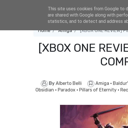
eldacar@eldastyle.it
This site uses cookies from Google to de
are shared with Google along with perfo
statistics, and to detect and address a
Home
Amiga
[XBOX ONE REVIEW] PI
[XBOX ONE REVIE
COMP
By
Alberto Belli
Amiga
·
Baldur
Obsidian
·
Paradox
·
Pillars of Eternity
·
Re