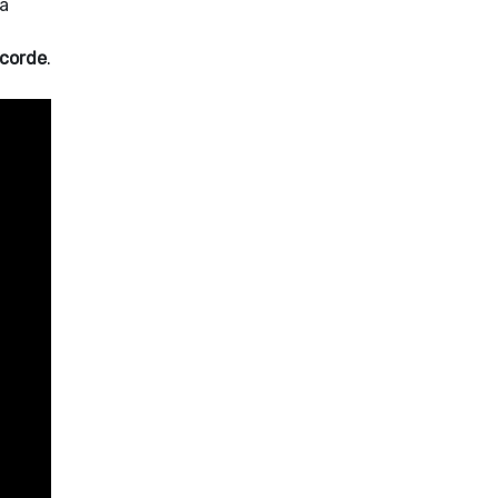
la
 corde
.