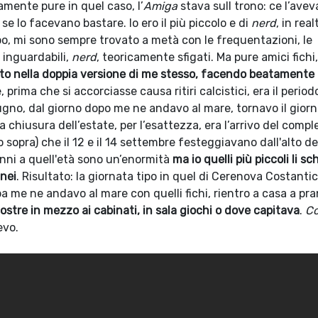
mente pure in quel caso, l’
Amiga
stava sull trono: ce l’ave
se lo facevano bastare. Io ero il più piccolo e di
nerd
, in real
o, mi sono sempre trovato a metà con le frequentazioni, le
 inguardabili,
nerd
, teoricamente sfigati. Ma pure amici fichi,
to nella doppia versione di me stesso, facendo beatamente 
e, prima che si accorciasse causa ritiri calcistici, era il period
giugno, dal giorno dopo me ne andavo al mare, tornavo il gior
 chiusura dell’estate, per l’esattezza, era l’arrivo del comp
 sopra) che il 12 e il 14 settembre festeggiavano dall'alto de
 anni a quell'età sono un’enormità
ma io quelli più piccoli li sc
nei
. Risultato: la giornata tipo in quel di Cerenova Costantic
lba me ne andavo al mare con quelli fichi, rientro a casa a pr
iostre in mezzo ai cabinati, in sala giochi o dove capitava
.
Co
evo.